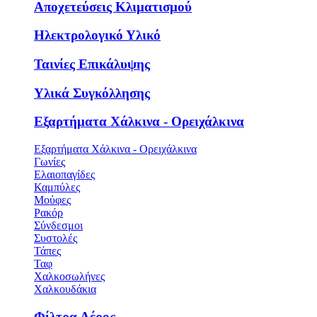
Αποχετεύσεις Κλιματισμού
Ηλεκτρολογικό Υλικό
Ταινίες Επικάλυψης
Υλικά Συγκόλλησης
Εξαρτήματα Χάλκινα - Ορειχάλκινα
Εξαρτήματα Χάλκινα - Ορειχάλκινα
Γωνίες
Ελαιοπαγίδες
Καμπύλες
Μούφες
Ρακόρ
Σύνδεσμοι
Συστολές
Τάπες
Ταφ
Χαλκοσωλήνες
Χαλκουδάκια
Φίλτρα Αέρος