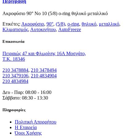
Περιγραφή
Ακροφύσιο 90° Νο 10 (5/8) o-ring θηλυκό μεταλλικό
Ετικέτες:
Ακροφύσιο
,
90°
,
(5/8)
,
o-ring
,
θηλυκό
,
μεταλλικό
,
Κλιματισμός
,
Αυτοκινήτου
,
AutoFreeze
Eπικοινωνία
Πειραιώς 47 και Φλωρίνης 16Α Μοσχάτο,
T.K. 18346
210 3478884
,
210 3478494
210 3479106
,
210 4834904
210 4834984
Δευ - Παρ: 08:00 - 16:00
Σάββατο: 08:30 - 13:30
Πληροφορίες
Πολιτική Απορρήτου
Η Εταιρεία
Όροι Χρήσης