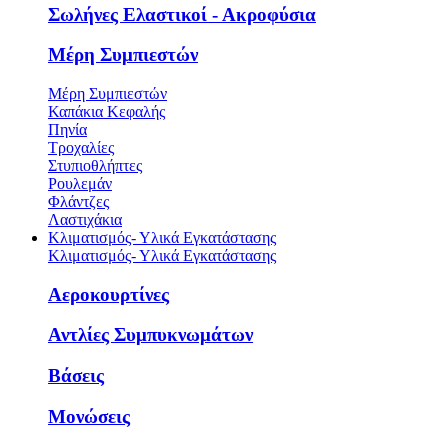
Σωλήνες Ελαστικοί - Ακροφύσια
Μέρη Συμπιεστών
Μέρη Συμπιεστών
Καπάκια Κεφαλής
Πηνία
Τροχαλίες
Στυπιοθλήπτες
Ρουλεμάν
Φλάντζες
Λαστιχάκια
Κλιματισμός- Υλικά Εγκατάστασης
Κλιματισμός- Υλικά Εγκατάστασης
Αεροκουρτίνες
Αντλίες Συμπυκνωμάτων
Βάσεις
Μονώσεις