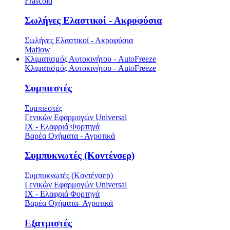
Frascold
Σωλήνες Ελαστικοί - Ακροφύσια
Σωλήνες Ελαστικοί - Ακροφύσια
Maflow
Κλιματισμός Αυτοκινήτου - AutoFreeze
Κλιματισμός Αυτοκινήτου - AutoFreeze
Συμπιεστές
Συμπιεστές
Γενικών Εφαρμογών Universal
ΙΧ - Ελαφριά Φορτηγά
Βαρέα Οχήματα - Αγροτικά
Συμπυκνωτές (Κοντένσερ)
Συμπυκνωτές (Κοντένσερ)
Γενικών Εφαρμογών Universal
ΙΧ - Ελαφριά Φορτηγά
Βαρέα Οχήματα- Αγροτικά
Εξατμιστές