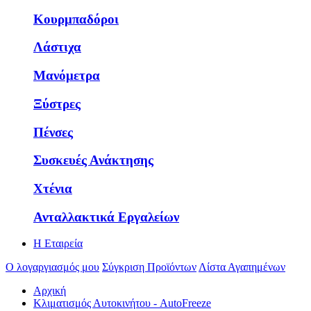
Κουρμπαδόροι
Λάστιχα
Μανόμετρα
Ξύστρες
Πένσες
Συσκευές Ανάκτησης
Χτένια
Ανταλλακτικά Εργαλείων
Η Εταιρεία
Ο λογαργιασμός μου
Σύγκριση Προϊόντων
Λίστα Αγαπημένων
Αρχική
Κλιματισμός Αυτοκινήτου - AutoFreeze