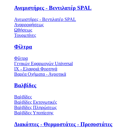
Ανεμιστήρες - Βεντιλατέρ SPAL
Ανεμιστήρες - Βεντιλατέρ SPAL
Αναρροφήσεως
Ωθήσεως
Τουρμπίνες
Φίλτρα
Φίλτρα
Γενικών Εφαρμογών Universal
ΙΧ - Ελαφριά Φορτηγά
Βαρέα Οχήματα - Αγροτικά
Βαλβίδες
Βαλβίδες
Βαλβίδες Εκτονωτικές
Βαλβίδες Πληρώσεως
Βαλβίδες Υποπίεσης
Διακόπτες - Θερμοστάτες - Πρεσοστάτες