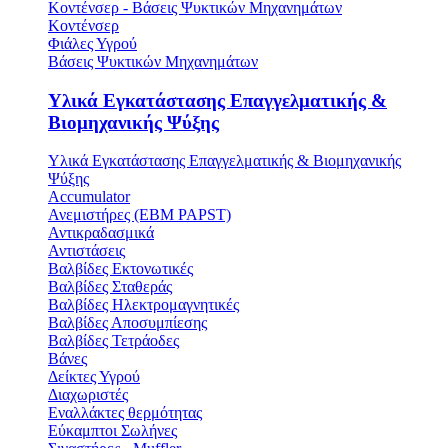
Κοντένσερ - Βάσεις Ψυκτικών Μηχανημάτων
Κοντένσερ
Φιάλες Υγρού
Βάσεις Ψυκτικών Μηχανημάτων
Υλικά Εγκατάστασης Επαγγελματικής &
Βιομηχανικής Ψύξης
Υλικά Εγκατάστασης Επαγγελματικής & Βιομηχανικής
Ψύξης
Accumulator
Ανεμιστήρες (ΕΒΜ PAPST)
Αντικραδασμικά
Αντιστάσεις
Βαλβίδες Εκτονωτικές
Βαλβίδες Σταθεράς
Βαλβίδες Ηλεκτρομαγνητικές
Βαλβίδες Αποσυμπίεσης
Βαλβίδες Τετράοδες
Βάνες
Δείκτες Υγρού
Διαχωριστές
Εναλλάκτες θερμότητας
Εύκαμπτοι Σωλήνες