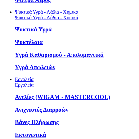
Ψυκτικά Υγρά - Λάδια - Χημικά
Ψυκτικά Υγρά - Λάδια - Χημικά
Ψυκτικά Υγρά
Ψυκτέλαια
Υγρά Καθαρισμού - Απολυμαντικά
Υγρά Απωλειών
Εργαλεία
Εργαλεία
Αντλίες (WIGAM - MASTERCOOL)
Ανιχνευτές Διαρροών
Βάνες Πλήρωσης
Εκτονωτικά