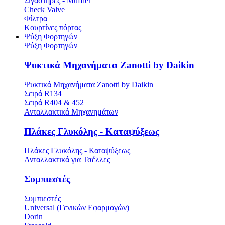
Σιγαστήρες - Muffler
Check Valve
Φίλτρα
Κουρτίνες πόρτας
Ψύξη Φορτηγών
Ψύξη Φορτηγών
Ψυκτικά Μηχανήματα Zanotti by Daikin
Ψυκτικά Μηχανήματα Zanotti by Daikin
Σειρά R134
Σειρά R404 & 452
Ανταλλακτικά Μηχανημάτων
Πλάκες Γλυκόλης - Καταψύξεως
Πλάκες Γλυκόλης - Καταψύξεως
Ανταλλακτικά για Τσέλλες
Συμπιεστές
Συμπιεστές
Universal (Γενικών Εφαρμογών)
Dorin