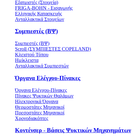
Εξατμιστές (Στοιχεία)
FRIGA-BOHN - Εισαγωγής
Ελληνικής Κατασκευής
Ανταλλακτικά Στοιχείων
Συμπιεστές (ΒΨ)
Συμπιεστές (ΒΨ)
Scroll (ΣΥΜΠΙΕΣΤΕΣ COPELAND)
Κλειστού Τύπου
Ημίκλειστα
Ανταλλακτικά Συμπιεστών
Όργανα Ελέγχου-Πίνακες
Όργανα Ελέγχου-Πίνακες
Πίνακες Ψυκτικών Θαλάμων
Ηλεκτρονικά Όργανα
Θερμοστάτες Μηχανικοί
Πρεσοστάτες Μηχανικοί
Χρονοδιακόπτες
Κοντένσερ - Βάσεις Ψυκτικών Μηχανημάτων