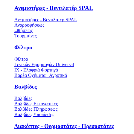
Ανεμιστήρες - Βεντιλατέρ SPAL
Ανεμιστήρες - Βεντιλατέρ SPAL
Αναρροφήσεως
Ωθήσεως
Τουρμπίνες
Φίλτρα
Φίλτρα
Γενικών Εφαρμογών Universal
ΙΧ - Ελαφριά Φορτηγά
Βαρέα Οχήματα - Αγροτικά
Βαλβίδες
Βαλβίδες
Βαλβίδες Εκτονωτικές
Βαλβίδες Πληρώσεως
Βαλβίδες Υποπίεσης
Διακόπτες - Θερμοστάτες - Πρεσοστάτες