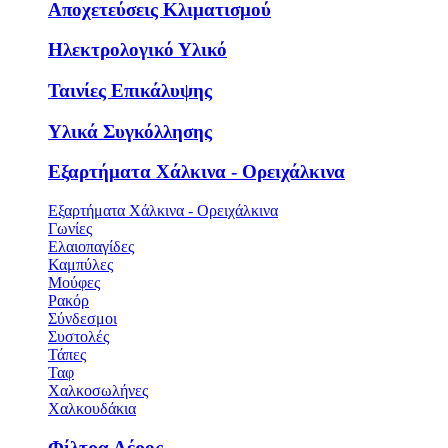
Αποχετεύσεις Κλιματισμού
Ηλεκτρολογικό Υλικό
Ταινίες Επικάλυψης
Υλικά Συγκόλλησης
Εξαρτήματα Χάλκινα - Ορειχάλκινα
Εξαρτήματα Χάλκινα - Ορειχάλκινα
Γωνίες
Ελαιοπαγίδες
Καμπύλες
Μούφες
Ρακόρ
Σύνδεσμοι
Συστολές
Τάπες
Ταφ
Χαλκοσωλήνες
Χαλκουδάκια
Φίλτρα Αέρος