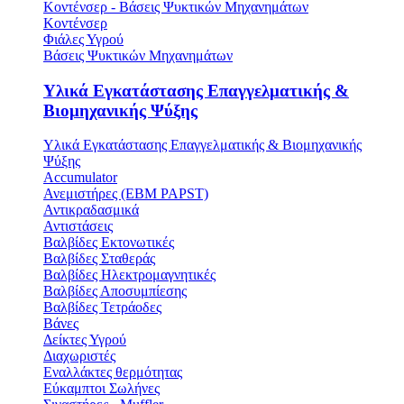
Κοντένσερ - Βάσεις Ψυκτικών Μηχανημάτων
Κοντένσερ
Φιάλες Υγρού
Βάσεις Ψυκτικών Μηχανημάτων
Υλικά Εγκατάστασης Επαγγελματικής &
Βιομηχανικής Ψύξης
Υλικά Εγκατάστασης Επαγγελματικής & Βιομηχανικής
Ψύξης
Accumulator
Ανεμιστήρες (ΕΒΜ PAPST)
Αντικραδασμικά
Αντιστάσεις
Βαλβίδες Εκτονωτικές
Βαλβίδες Σταθεράς
Βαλβίδες Ηλεκτρομαγνητικές
Βαλβίδες Αποσυμπίεσης
Βαλβίδες Τετράοδες
Βάνες
Δείκτες Υγρού
Διαχωριστές
Εναλλάκτες θερμότητας
Εύκαμπτοι Σωλήνες