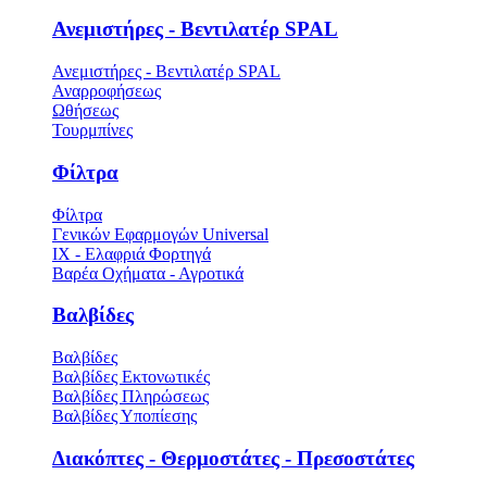
Ανεμιστήρες - Βεντιλατέρ SPAL
Ανεμιστήρες - Βεντιλατέρ SPAL
Αναρροφήσεως
Ωθήσεως
Τουρμπίνες
Φίλτρα
Φίλτρα
Γενικών Εφαρμογών Universal
ΙΧ - Ελαφριά Φορτηγά
Βαρέα Οχήματα - Αγροτικά
Βαλβίδες
Βαλβίδες
Βαλβίδες Εκτονωτικές
Βαλβίδες Πληρώσεως
Βαλβίδες Υποπίεσης
Διακόπτες - Θερμοστάτες - Πρεσοστάτες