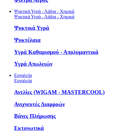
Ψυκτικά Υγρά - Λάδια - Χημικά
Ψυκτικά Υγρά - Λάδια - Χημικά
Ψυκτικά Υγρά
Ψυκτέλαια
Υγρά Καθαρισμού - Απολυμαντικά
Υγρά Απωλειών
Εργαλεία
Εργαλεία
Αντλίες (WIGAM - MASTERCOOL)
Ανιχνευτές Διαρροών
Βάνες Πλήρωσης
Εκτονωτικά