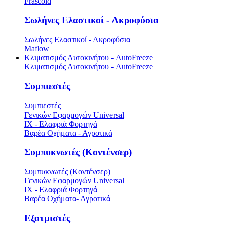
Frascold
Σωλήνες Ελαστικοί - Ακροφύσια
Σωλήνες Ελαστικοί - Ακροφύσια
Maflow
Κλιματισμός Αυτοκινήτου - AutoFreeze
Κλιματισμός Αυτοκινήτου - AutoFreeze
Συμπιεστές
Συμπιεστές
Γενικών Εφαρμογών Universal
ΙΧ - Ελαφριά Φορτηγά
Βαρέα Οχήματα - Αγροτικά
Συμπυκνωτές (Κοντένσερ)
Συμπυκνωτές (Κοντένσερ)
Γενικών Εφαρμογών Universal
ΙΧ - Ελαφριά Φορτηγά
Βαρέα Οχήματα- Αγροτικά
Εξατμιστές