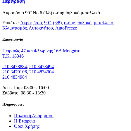
Περιγραφή
Ακροφύσιο 90° Νο 6 (3/8) o-ring θηλυκό μεταλλικό
Ετικέτες:
Ακροφύσιο
,
90°
,
(3/8)
,
o-ring
,
θηλυκό
,
μεταλλικό
,
Κλιματισμός
,
Αυτοκινήτου
,
AutoFreeze
Eπικοινωνία
Πειραιώς 47 και Φλωρίνης 16Α Μοσχάτο,
T.K. 18346
210 3478884
,
210 3478494
210 3479106
,
210 4834904
210 4834984
Δευ - Παρ: 08:00 - 16:00
Σάββατο: 08:30 - 13:30
Πληροφορίες
Πολιτική Απορρήτου
Η Εταιρεία
Όροι Χρήσης