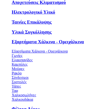
Αποχετεύσεις Κλιματισμού
Ηλεκτρολογικό Υλικό
Ταινίες Επικάλυψης
Υλικά Συγκόλλησης
Εξαρτήματα Χάλκινα - Ορειχάλκινα
Εξαρτήματα Χάλκινα - Ορειχάλκινα
Γωνίες
Ελαιοπαγίδες
Καμπύλες
Μούφες
Ρακόρ
Σύνδεσμοι
Συστολές
Τάπες
Ταφ
Χαλκοσωλήνες
Χαλκουδάκια
Φίλτρα Αέρος