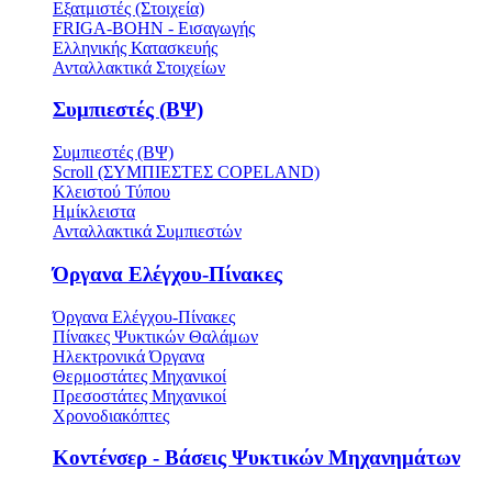
Εξατμιστές (Στοιχεία)
FRIGA-BOHN - Εισαγωγής
Ελληνικής Κατασκευής
Ανταλλακτικά Στοιχείων
Συμπιεστές (ΒΨ)
Συμπιεστές (ΒΨ)
Scroll (ΣΥΜΠΙΕΣΤΕΣ COPELAND)
Κλειστού Τύπου
Ημίκλειστα
Ανταλλακτικά Συμπιεστών
Όργανα Ελέγχου-Πίνακες
Όργανα Ελέγχου-Πίνακες
Πίνακες Ψυκτικών Θαλάμων
Ηλεκτρονικά Όργανα
Θερμοστάτες Μηχανικοί
Πρεσοστάτες Μηχανικοί
Χρονοδιακόπτες
Κοντένσερ - Βάσεις Ψυκτικών Μηχανημάτων