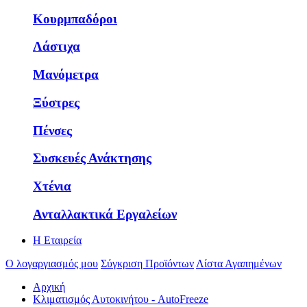
Κουρμπαδόροι
Λάστιχα
Μανόμετρα
Ξύστρες
Πένσες
Συσκευές Ανάκτησης
Χτένια
Ανταλλακτικά Εργαλείων
Η Εταιρεία
Ο λογαργιασμός μου
Σύγκριση Προϊόντων
Λίστα Αγαπημένων
Αρχική
Κλιματισμός Αυτοκινήτου - AutoFreeze