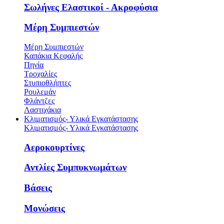
Σωλήνες Ελαστικοί - Ακροφύσια
Μέρη Συμπιεστών
Μέρη Συμπιεστών
Καπάκια Κεφαλής
Πηνία
Τροχαλίες
Στυπιοθλήπτες
Ρουλεμάν
Φλάντζες
Λαστιχάκια
Κλιματισμός- Υλικά Εγκατάστασης
Κλιματισμός- Υλικά Εγκατάστασης
Αεροκουρτίνες
Αντλίες Συμπυκνωμάτων
Βάσεις
Μονώσεις