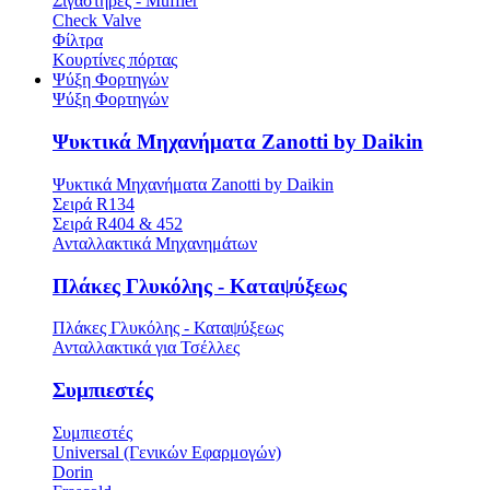
Σιγαστήρες - Muffler
Check Valve
Φίλτρα
Κουρτίνες πόρτας
Ψύξη Φορτηγών
Ψύξη Φορτηγών
Ψυκτικά Μηχανήματα Zanotti by Daikin
Ψυκτικά Μηχανήματα Zanotti by Daikin
Σειρά R134
Σειρά R404 & 452
Ανταλλακτικά Μηχανημάτων
Πλάκες Γλυκόλης - Καταψύξεως
Πλάκες Γλυκόλης - Καταψύξεως
Ανταλλακτικά για Τσέλλες
Συμπιεστές
Συμπιεστές
Universal (Γενικών Εφαρμογών)
Dorin