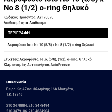
Νο 8 (1/2) o-ring Θηλυκό
Κωδικός Προϊόντος:
ΑΥΤ/0076
Διαθεσιμότητα:
Διαθέσιμο
ΠΕΡΙΓΡΑΦΉ
Ακροφύσιο Ίσιο Νο 10 (5/8) x Νο 8 (1/2) o-ring Θηλυκό
Ετικέτες:
Ακροφύσιο
,
Ίσιο
,
(5/8)
,
(1/2)
,
o-ring
,
Θηλυκό
,
Κλιματισμός
,
Αυτοκινήτου
,
AutoFreeze
Eπικοινωνία
Πειραιώς 47 και Φλωρίνης 16Α Μοσχάτο,
T.K. 18346
210 3478884
,
210 3478494
210 3479106
,
210 4834904