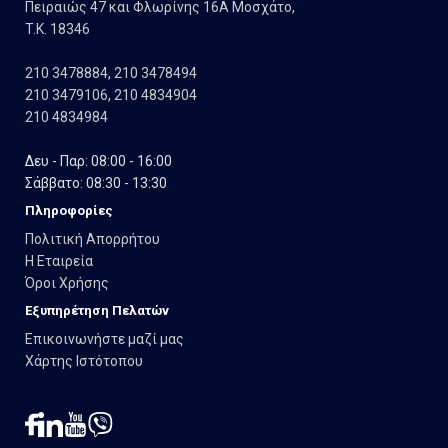
Πειραιώς 47 και Φλωρίνης 16Α Μοσχάτο,
T.K. 18346
210 3478884
,
210 3478494
210 3479106
,
210 4834904
210 4834984
Δευ - Παρ: 08:00 - 16:00
Σάββατο: 08:30 - 13:30
Πληροφορίες
Πολιτική Απορρήτου
Η Εταιρεία
Όροι Χρήσης
Εξυπηρέτηση Πελατών
Επικοινωνήστε μαζί μας
Χάρτης Ιστότοπου