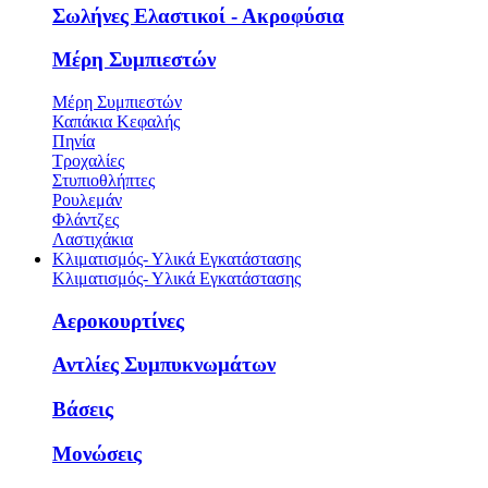
Σωλήνες Ελαστικοί - Ακροφύσια
Μέρη Συμπιεστών
Μέρη Συμπιεστών
Καπάκια Κεφαλής
Πηνία
Τροχαλίες
Στυπιοθλήπτες
Ρουλεμάν
Φλάντζες
Λαστιχάκια
Κλιματισμός- Υλικά Εγκατάστασης
Κλιματισμός- Υλικά Εγκατάστασης
Αεροκουρτίνες
Αντλίες Συμπυκνωμάτων
Βάσεις
Μονώσεις