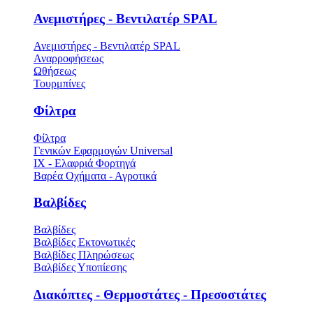
Ανεμιστήρες - Βεντιλατέρ SPAL
Ανεμιστήρες - Βεντιλατέρ SPAL
Αναρροφήσεως
Ωθήσεως
Τουρμπίνες
Φίλτρα
Φίλτρα
Γενικών Εφαρμογών Universal
ΙΧ - Ελαφριά Φορτηγά
Βαρέα Οχήματα - Αγροτικά
Βαλβίδες
Βαλβίδες
Βαλβίδες Εκτονωτικές
Βαλβίδες Πληρώσεως
Βαλβίδες Υποπίεσης
Διακόπτες - Θερμοστάτες - Πρεσοστάτες