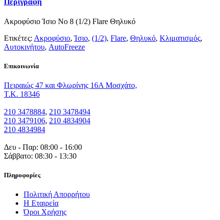
Περιγραφή
Ακροφύσιο Ίσιο Νο 8 (1/2) Flare Θηλυκό
Ετικέτες:
Ακροφύσιο
,
Ίσιο
,
(1/2)
,
Flare
,
Θηλυκό
,
Κλιματισμός
,
Αυτοκινήτου
,
AutoFreeze
Eπικοινωνία
Πειραιώς 47 και Φλωρίνης 16Α Μοσχάτο,
T.K. 18346
210 3478884
,
210 3478494
210 3479106
,
210 4834904
210 4834984
Δευ - Παρ: 08:00 - 16:00
Σάββατο: 08:30 - 13:30
Πληροφορίες
Πολιτική Απορρήτου
Η Εταιρεία
Όροι Χρήσης