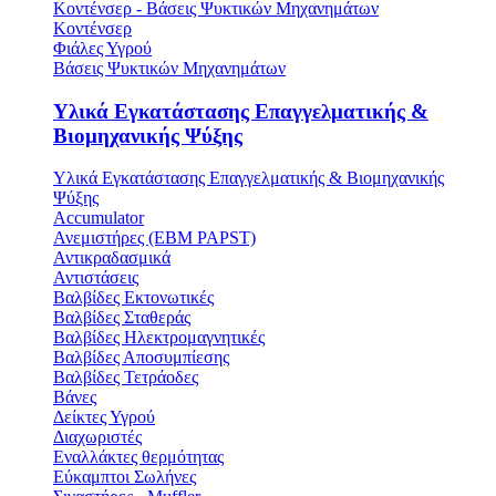
Κοντένσερ - Βάσεις Ψυκτικών Μηχανημάτων
Κοντένσερ
Φιάλες Υγρού
Βάσεις Ψυκτικών Μηχανημάτων
Υλικά Εγκατάστασης Επαγγελματικής &
Βιομηχανικής Ψύξης
Υλικά Εγκατάστασης Επαγγελματικής & Βιομηχανικής
Ψύξης
Accumulator
Ανεμιστήρες (ΕΒΜ PAPST)
Αντικραδασμικά
Αντιστάσεις
Βαλβίδες Εκτονωτικές
Βαλβίδες Σταθεράς
Βαλβίδες Ηλεκτρομαγνητικές
Βαλβίδες Αποσυμπίεσης
Βαλβίδες Τετράοδες
Βάνες
Δείκτες Υγρού
Διαχωριστές
Εναλλάκτες θερμότητας
Εύκαμπτοι Σωλήνες