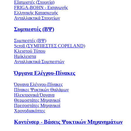
Εξατμιστές (Στοιχεία)
FRIGA-BOHN - Εισαγωγής
Ελληνικής Κατασκευής
Ανταλλακτικά Στοιχείων
Συμπιεστές (ΒΨ)
Συμπιεστές (ΒΨ)
Scroll (ΣΥΜΠΙΕΣΤΕΣ COPELAND)
Κλειστού Τύπου
Ημίκλειστα
Ανταλλακτικά Συμπιεστών
Όργανα Ελέγχου-Πίνακες
Όργανα Ελέγχου-Πίνακες
Πίνακες Ψυκτικών Θαλάμων
Ηλεκτρονικά Όργανα
Θερμοστάτες Μηχανικοί
Πρεσοστάτες Μηχανικοί
Χρονοδιακόπτες
Κοντένσερ - Βάσεις Ψυκτικών Μηχανημάτων