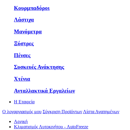
Κουρμπαδόροι
Λάστιχα
Μανόμετρα
Ξύστρες
Πένσες
Συσκευές Ανάκτησης
Χτένια
Ανταλλακτικά Εργαλείων
Η Εταιρεία
Ο λογαργιασμός μου
Σύγκριση Προϊόντων
Λίστα Αγαπημένων
Αρχική
Κλιματισμός Αυτοκινήτου - AutoFreeze