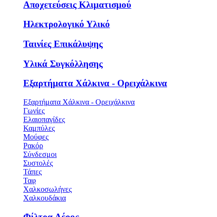
Αποχετεύσεις Κλιματισμού
Ηλεκτρολογικό Υλικό
Ταινίες Επικάλυψης
Υλικά Συγκόλλησης
Εξαρτήματα Χάλκινα - Ορειχάλκινα
Εξαρτήματα Χάλκινα - Ορειχάλκινα
Γωνίες
Ελαιοπαγίδες
Καμπύλες
Μούφες
Ρακόρ
Σύνδεσμοι
Συστολές
Τάπες
Ταφ
Χαλκοσωλήνες
Χαλκουδάκια
Φίλτρα Αέρος