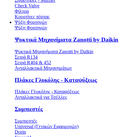
Σιγαστήρες - Muffler
Check Valve
Φίλτρα
Κουρτίνες πόρτας
Ψύξη Φορτηγών
Ψύξη Φορτηγών
Ψυκτικά Μηχανήματα Zanotti by Daikin
Ψυκτικά Μηχανήματα Zanotti by Daikin
Σειρά R134
Σειρά R404 & 452
Ανταλλακτικά Μηχανημάτων
Πλάκες Γλυκόλης - Καταψύξεως
Πλάκες Γλυκόλης - Καταψύξεως
Ανταλλακτικά για Τσέλλες
Συμπιεστές
Συμπιεστές
Universal (Γενικών Εφαρμογών)
Dorin