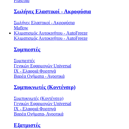
Frascold
Σωλήνες Ελαστικοί - Ακροφύσια
Σωλήνες Ελαστικοί - Ακροφύσια
Maflow
Κλιματισμός Αυτοκινήτου - AutoFreeze
Κλιματισμός Αυτοκινήτου - AutoFreeze
Συμπιεστές
Συμπιεστές
Γενικών Εφαρμογών Universal
ΙΧ - Ελαφριά Φορτηγά
Βαρέα Οχήματα - Αγροτικά
Συμπυκνωτές (Κοντένσερ)
Συμπυκνωτές (Κοντένσερ)
Γενικών Εφαρμογών Universal
ΙΧ - Ελαφριά Φορτηγά
Βαρέα Οχήματα- Αγροτικά
Εξατμιστές