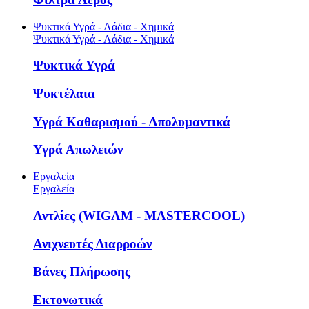
Ψυκτικά Υγρά - Λάδια - Χημικά
Ψυκτικά Υγρά - Λάδια - Χημικά
Ψυκτικά Υγρά
Ψυκτέλαια
Υγρά Καθαρισμού - Απολυμαντικά
Υγρά Απωλειών
Εργαλεία
Εργαλεία
Αντλίες (WIGAM - MASTERCOOL)
Ανιχνευτές Διαρροών
Βάνες Πλήρωσης
Εκτονωτικά