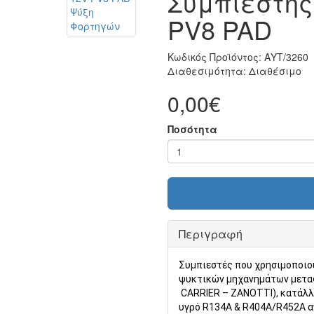
Συμπιεστής 
PV8 PAD
Κωδικός Προϊόντος:
ΑΥΤ/3260
Διαθεσιμότητα:
Διαθέσιμο
0,00€
Ποσότητα
Περιγραφή
Συμπιεστές που χρησιμοποιο
ψυκτικών μηχανημάτων μετα
CARRIER
–
ZANOTTI
), κατάλ
υγρό
R
134
A
&
R
404
A
/
R
452
A
α