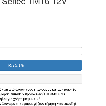
Seltec TM16 12V
Καλάθι
ύνται από όλους τους επώνυμους κατασκευαστές
φοράς ευπαθών προϊόντων (
THERMO
KING
–
ληλοι για χρήση με ψυκτικό
νάλογα με την εφαρμογή (συντήρηση – κατάψυξη).