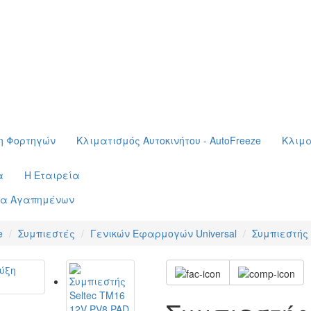
η Φορτηγών
Κλιματισμός Αυτοκινήτου - AutoFreeze
Κλιμα
α
Η Εταιρεία
τα Αγαπημένων
e
Συμπιεστές
Γενικών Εφαρμογών Universal
Συμπιεστής 