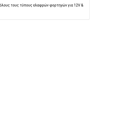
όλους τους τύπους ελαφρών φορτηγών για 12
V
&