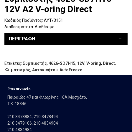
12V A2 V-oring Direct
Κωδικός Προϊόντος:
ΑΥΤ/3151
Διαθεσιμότητα:
Διαθέσιμο
ΠΕΡΙΓΡΑΦΉ
Ετικέτες:
Συμπιεστής
,
4626-SD7H15
,
12V
,
V-oring
,
Direct
,
Κλιματισμός
,
Αυτοκινήτου
,
AutoFreeze
Eπικοινωνία
Πειραιώς 47 και Φλωρίνης 16Α Μοσχάτο,
T.K. 18346
210 3478884
,
210 3478494
210 3479106
,
210 4834904
210 4834984