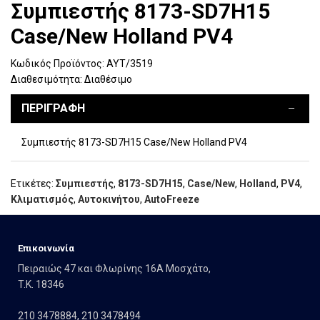
Συμπιεστής 8173-SD7H15
Case/New Holland PV4
Κωδικός Προϊόντος:
ΑΥΤ/3519
Διαθεσιμότητα:
Διαθέσιμο
ΠΕΡΙΓΡΑΦΉ
Συμπιεστής 8173-SD7H15 Case/New Holland PV4
Ετικέτες:
Συμπιεστής
,
8173-SD7H15
,
Case/New
,
Holland
,
PV4
,
Κλιματισμός
,
Αυτοκινήτου
,
AutoFreeze
Eπικοινωνία
Πειραιώς 47 και Φλωρίνης 16Α Μοσχάτο,
T.K. 18346
210 3478884
,
210 3478494