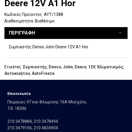
Deere 12V A1 Hor
Κωδικός Προϊόντος:
ΑΥΤ/1388
Διαθεσιμότητα:
Διαθέσιμο
ΠΕΡΙΓΡΑΦΉ
Συμπιεστής Denso John Deere 12V A1 Hor
Ετικέτες:
Συμπιεστής
,
Denso
,
John
,
Deere
,
12V
,
Κλιματισμός
,
Αυτοκινήτου
,
AutoFreeze
Eπικοινωνία
Πειραιώς 47 και Φλωρίνης 16Α Μοσχάτο,
T.K. 18346
210 3478884
,
210 3478494
210 3479106
,
210 4834904