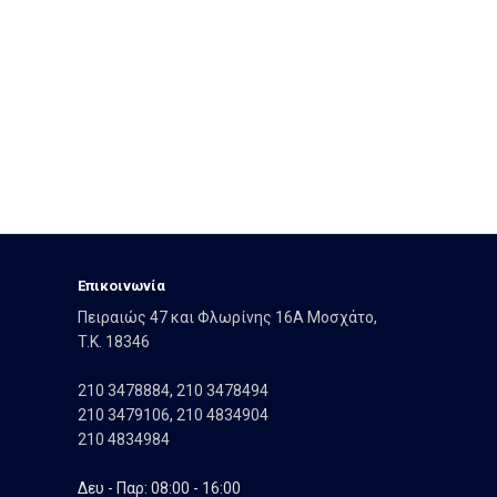
Eπικοινωνία
Πειραιώς 47 και Φλωρίνης 16Α Μοσχάτο,
T.K. 18346
210 3478884
,
210 3478494
210 3479106
,
210 4834904
210 4834984
Δευ - Παρ: 08:00 - 16:00