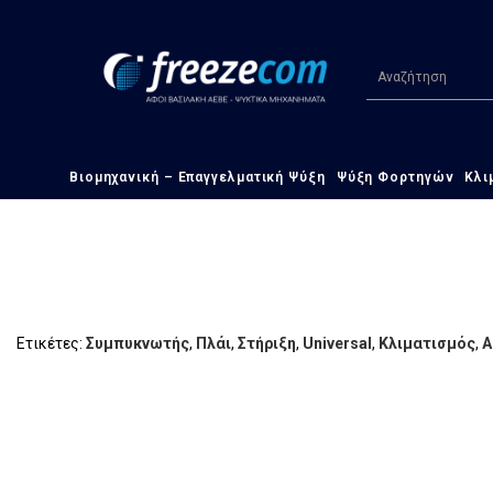
ΑΡΧΙΚΉ
ΚΛΙΜΑΤΙΣΜΌΣ ΑΥΤΟΚΙΝΉΤΟΥ - AUTOFREEZE
Βιομηχανική – Επαγγελματική Ψύξη
Ψύξη Φορτηγών
Κλι
Ετικέτες:
Συμπυκνωτής
,
Πλάι
,
Στήριξη
,
Universal
,
Κλιματισμός
,
Α