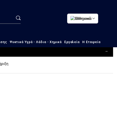
AL
ΣΥΜΠΥΚΝΩΤΉΣ 55 X 35 ΠΛΆΙ ΣΤΉΡΙΞΗ
Ελληνικά
 55 x 35 Πλάι Στήριξη
ασης
Ψυκτικά Υγρά - Λάδια - Χημικά
Εργαλεία
Η Εταιρεία
ήριξη