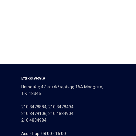
Eπικοινωνία
Πειραιώς 47 και Φλωρίνης 16Α Μοσχάτο,
T.K. 18346
210 3478884
,
210 3478494
210 3479106
,
210 4834904
210 4834984
Δευ - Παρ: 08:00 - 16:00