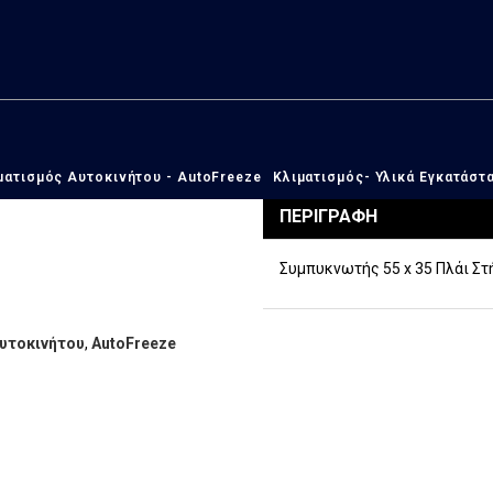
ΣΥΜΠΥΚΝΩΤΈΣ (ΚΟΝΤΈΝΣΕΡ)
ΓΕΝΙΚΏΝ ΕΦΑΡΜΟΓΏΝ UNIVERS
Συμπυκνωτής
Κωδικός Προϊόντος:
ΑΥΤ/1497
Διαθεσιμότητα:
Διαθέσιμο
ματισμός Αυτοκινήτου - AutoFreeze
Κλιματισμός- Υλικά Εγκατάστ
ΠΕΡΙΓΡΑΦΉ
Συμπυκνωτής 55 x 35 Πλάι Στ
υτοκινήτου
,
AutoFreeze