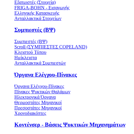
Εξατμιστές (Στοιχεία)
FRIGA-BOHN - Εισαγωγής
Ελληνικής Κατασκευής
Ανταλλακτικά Στοιχείων
Συμπιεστές (ΒΨ)
Συμπιεστές (ΒΨ)
Scroll (ΣΥΜΠΙΕΣΤΕΣ COPELAND)
Κλειστού Τύπου
Ημίκλειστα
Ανταλλακτικά Συμπιεστών
Όργανα Ελέγχου-Πίνακες
Όργανα Ελέγχου-Πίνακες
Πίνακες Ψυκτικών Θαλάμων
Ηλεκτρονικά Όργανα
Θερμοστάτες Μηχανικοί
Πρεσοστάτες Μηχανικοί
Χρονοδιακόπτες
Κοντένσερ - Βάσεις Ψυκτικών Μηχανημάτων