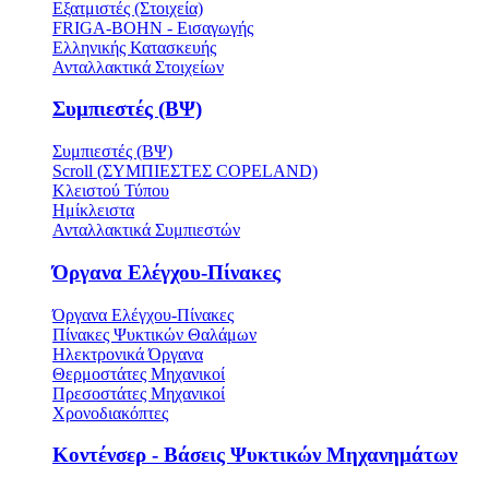
Εξατμιστές (Στοιχεία)
FRIGA-BOHN - Εισαγωγής
Ελληνικής Κατασκευής
Ανταλλακτικά Στοιχείων
Συμπιεστές (ΒΨ)
Συμπιεστές (ΒΨ)
Scroll (ΣΥΜΠΙΕΣΤΕΣ COPELAND)
Κλειστού Τύπου
Ημίκλειστα
Ανταλλακτικά Συμπιεστών
Όργανα Ελέγχου-Πίνακες
Όργανα Ελέγχου-Πίνακες
Πίνακες Ψυκτικών Θαλάμων
Ηλεκτρονικά Όργανα
Θερμοστάτες Μηχανικοί
Πρεσοστάτες Μηχανικοί
Χρονοδιακόπτες
Κοντένσερ - Βάσεις Ψυκτικών Μηχανημάτων