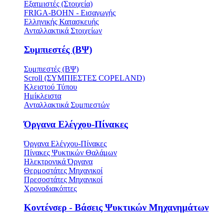
Εξατμιστές (Στοιχεία)
FRIGA-BOHN - Εισαγωγής
Ελληνικής Κατασκευής
Ανταλλακτικά Στοιχείων
Συμπιεστές (ΒΨ)
Συμπιεστές (ΒΨ)
Scroll (ΣΥΜΠΙΕΣΤΕΣ COPELAND)
Κλειστού Τύπου
Ημίκλειστα
Ανταλλακτικά Συμπιεστών
Όργανα Ελέγχου-Πίνακες
Όργανα Ελέγχου-Πίνακες
Πίνακες Ψυκτικών Θαλάμων
Ηλεκτρονικά Όργανα
Θερμοστάτες Μηχανικοί
Πρεσοστάτες Μηχανικοί
Χρονοδιακόπτες
Κοντένσερ - Βάσεις Ψυκτικών Μηχανημάτων