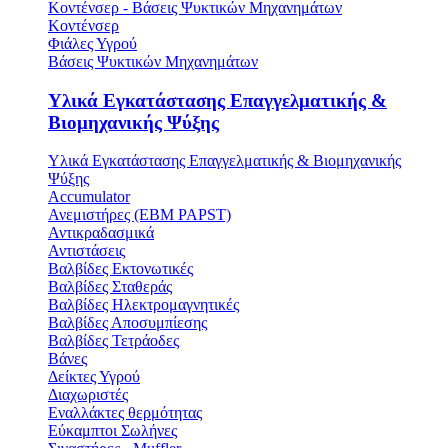
Κοντένσερ - Βάσεις Ψυκτικών Μηχανημάτων
Κοντένσερ
Φιάλες Υγρού
Βάσεις Ψυκτικών Μηχανημάτων
Υλικά Εγκατάστασης Επαγγελματικής &
Βιομηχανικής Ψύξης
Υλικά Εγκατάστασης Επαγγελματικής & Βιομηχανικής
Ψύξης
Accumulator
Ανεμιστήρες (ΕΒΜ PAPST)
Αντικραδασμικά
Αντιστάσεις
Βαλβίδες Εκτονωτικές
Βαλβίδες Σταθεράς
Βαλβίδες Ηλεκτρομαγνητικές
Βαλβίδες Αποσυμπίεσης
Βαλβίδες Τετράοδες
Βάνες
Δείκτες Υγρού
Διαχωριστές
Εναλλάκτες θερμότητας
Εύκαμπτοι Σωλήνες