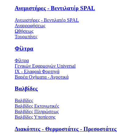
Ανεμιστήρες - Βεντιλατέρ SPAL
Ανεμιστήρες - Βεντιλατέρ SPAL
Αναρροφήσεως
Ωθήσεως
Τουρμπίνες
Φίλτρα
Φίλτρα
Γενικών Εφαρμογών Universal
ΙΧ - Ελαφριά Φορτηγά
Βαρέα Οχήματα - Αγροτικά
Βαλβίδες
Βαλβίδες
Βαλβίδες Εκτονωτικές
Βαλβίδες Πληρώσεως
Βαλβίδες Υποπίεσης
Διακόπτες - Θερμοστάτες - Πρεσοστάτες