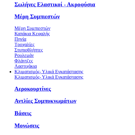
Σωλήνες Ελαστικοί - Ακροφύσια
Μέρη Συμπιεστών
Μέρη Συμπιεστών
Καπάκια Κεφαλής
Πηνία
Τροχαλίες
Στυπιοθλήπτες
Ρουλεμάν
Φλάντζες
Λαστιχάκια
Κλιματισμός- Υλικά Εγκατάστασης
Κλιματισμός- Υλικά Εγκατάστασης
Αεροκουρτίνες
Αντλίες Συμπυκνωμάτων
Βάσεις
Μονώσεις