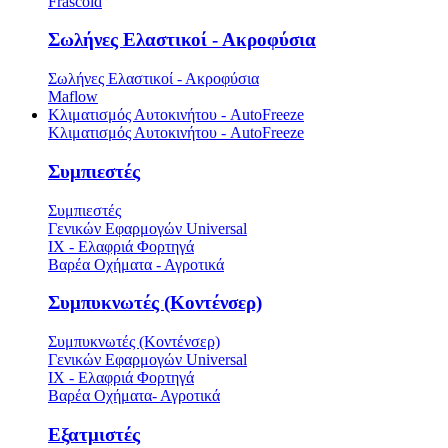
Frascold
Σωλήνες Ελαστικοί - Ακροφύσια
Σωλήνες Ελαστικοί - Ακροφύσια
Maflow
Κλιματισμός Αυτοκινήτου - AutoFreeze
Κλιματισμός Αυτοκινήτου - AutoFreeze
Συμπιεστές
Συμπιεστές
Γενικών Εφαρμογών Universal
ΙΧ - Ελαφριά Φορτηγά
Βαρέα Οχήματα - Αγροτικά
Συμπυκνωτές (Κοντένσερ)
Συμπυκνωτές (Κοντένσερ)
Γενικών Εφαρμογών Universal
ΙΧ - Ελαφριά Φορτηγά
Βαρέα Οχήματα- Αγροτικά
Εξατμιστές