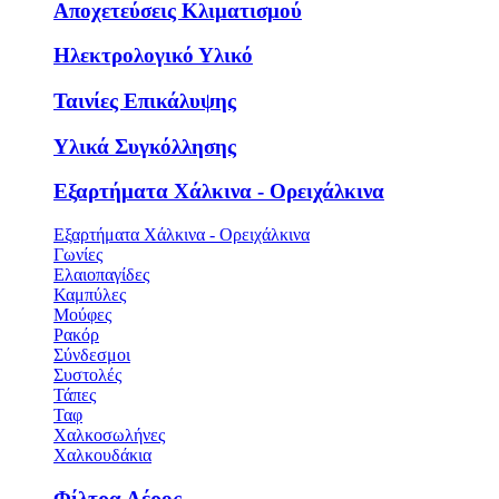
Αποχετεύσεις Κλιματισμού
Ηλεκτρολογικό Υλικό
Ταινίες Επικάλυψης
Υλικά Συγκόλλησης
Εξαρτήματα Χάλκινα - Ορειχάλκινα
Εξαρτήματα Χάλκινα - Ορειχάλκινα
Γωνίες
Ελαιοπαγίδες
Καμπύλες
Μούφες
Ρακόρ
Σύνδεσμοι
Συστολές
Τάπες
Ταφ
Χαλκοσωλήνες
Χαλκουδάκια
Φίλτρα Αέρος