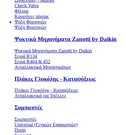
Σιγαστήρες - Muffler
Check Valve
Φίλτρα
Κουρτίνες πόρτας
Ψύξη Φορτηγών
Ψύξη Φορτηγών
Ψυκτικά Μηχανήματα Zanotti by Daikin
Ψυκτικά Μηχανήματα Zanotti by Daikin
Σειρά R134
Σειρά R404 & 452
Ανταλλακτικά Μηχανημάτων
Πλάκες Γλυκόλης - Καταψύξεως
Πλάκες Γλυκόλης - Καταψύξεως
Ανταλλακτικά για Τσέλλες
Συμπιεστές
Συμπιεστές
Universal (Γενικών Εφαρμογών)
Dorin