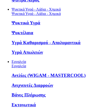
Ψυκτικά Υγρά - Λάδια - Χημικά
Ψυκτικά Υγρά - Λάδια - Χημικά
Ψυκτικά Υγρά
Ψυκτέλαια
Υγρά Καθαρισμού - Απολυμαντικά
Υγρά Απωλειών
Εργαλεία
Εργαλεία
Αντλίες (WIGAM - MASTERCOOL)
Ανιχνευτές Διαρροών
Βάνες Πλήρωσης
Εκτονωτικά