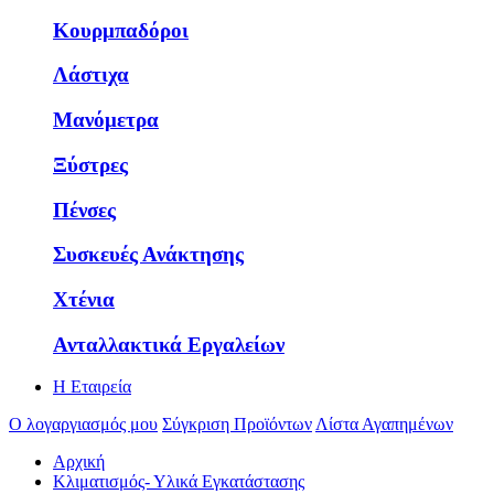
Κουρμπαδόροι
Λάστιχα
Μανόμετρα
Ξύστρες
Πένσες
Συσκευές Ανάκτησης
Χτένια
Ανταλλακτικά Εργαλείων
Η Εταιρεία
Ο λογαργιασμός μου
Σύγκριση Προϊόντων
Λίστα Αγαπημένων
Αρχική
Κλιματισμός- Υλικά Εγκατάστασης