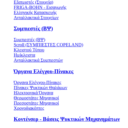
Εξατμιστές (Στοιχεία)
FRIGA-BOHN - Εισαγωγής
Ελληνικής Κατασκευής
Ανταλλακτικά Στοιχείων
Συμπιεστές (ΒΨ)
Συμπιεστές (ΒΨ)
Scroll (ΣΥΜΠΙΕΣΤΕΣ COPELAND)
Κλειστού Τύπου
Ημίκλειστα
Ανταλλακτικά Συμπιεστών
Όργανα Ελέγχου-Πίνακες
Όργανα Ελέγχου-Πίνακες
Πίνακες Ψυκτικών Θαλάμων
Ηλεκτρονικά Όργανα
Θερμοστάτες Μηχανικοί
Πρεσοστάτες Μηχανικοί
Χρονοδιακόπτες
Κοντένσερ - Βάσεις Ψυκτικών Μηχανημάτων