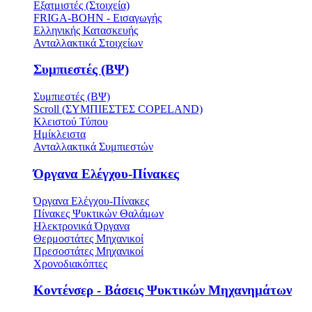
Εξατμιστές (Στοιχεία)
FRIGA-BOHN - Εισαγωγής
Ελληνικής Κατασκευής
Ανταλλακτικά Στοιχείων
Συμπιεστές (ΒΨ)
Συμπιεστές (ΒΨ)
Scroll (ΣΥΜΠΙΕΣΤΕΣ COPELAND)
Κλειστού Τύπου
Ημίκλειστα
Ανταλλακτικά Συμπιεστών
Όργανα Ελέγχου-Πίνακες
Όργανα Ελέγχου-Πίνακες
Πίνακες Ψυκτικών Θαλάμων
Ηλεκτρονικά Όργανα
Θερμοστάτες Μηχανικοί
Πρεσοστάτες Μηχανικοί
Χρονοδιακόπτες
Κοντένσερ - Βάσεις Ψυκτικών Μηχανημάτων