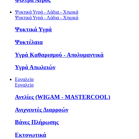
Ψυκτικά Υγρά - Λάδια - Χημικά
Ψυκτικά Υγρά - Λάδια - Χημικά
Ψυκτικά Υγρά
Ψυκτέλαια
Υγρά Καθαρισμού - Απολυμαντικά
Υγρά Απωλειών
Εργαλεία
Εργαλεία
Αντλίες (WIGAM - MASTERCOOL)
Ανιχνευτές Διαρροών
Βάνες Πλήρωσης
Εκτονωτικά