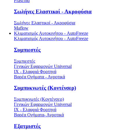
Frascold
Σωλήνες Ελαστικοί - Ακροφύσια
Σωλήνες Ελαστικοί - Ακροφύσια
Maflow
Κλιματισμός Αυτοκινήτου - AutoFreeze
Κλιματισμός Αυτοκινήτου - AutoFreeze
Συμπιεστές
Συμπιεστές
Γενικών Εφαρμογών Universal
ΙΧ - Ελαφριά Φορτηγά
Βαρέα Οχήματα - Αγροτικά
Συμπυκνωτές (Κοντένσερ)
Συμπυκνωτές (Κοντένσερ)
Γενικών Εφαρμογών Universal
ΙΧ - Ελαφριά Φορτηγά
Βαρέα Οχήματα- Αγροτικά
Εξατμιστές