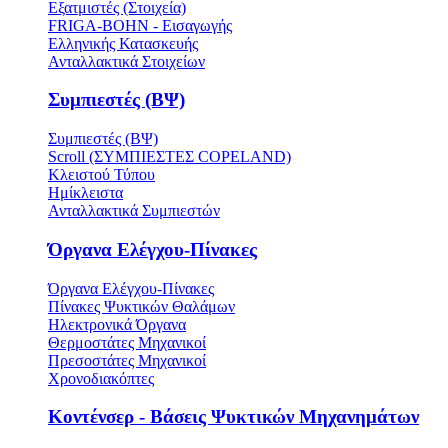
Εξατμιστές (Στοιχεία)
FRIGA-BOHN - Εισαγωγής
Ελληνικής Κατασκευής
Ανταλλακτικά Στοιχείων
Συμπιεστές (ΒΨ)
Συμπιεστές (ΒΨ)
Scroll (ΣΥΜΠΙΕΣΤΕΣ COPELAND)
Κλειστού Τύπου
Ημίκλειστα
Ανταλλακτικά Συμπιεστών
Όργανα Ελέγχου-Πίνακες
Όργανα Ελέγχου-Πίνακες
Πίνακες Ψυκτικών Θαλάμων
Ηλεκτρονικά Όργανα
Θερμοστάτες Μηχανικοί
Πρεσοστάτες Μηχανικοί
Χρονοδιακόπτες
Κοντένσερ - Βάσεις Ψυκτικών Μηχανημάτων