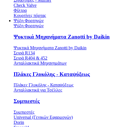
Σιγαστήρες - Muffler
Check Valve
Φίλτρα
Κουρτίνες πόρτας
Ψύξη Φορτηγών
Ψύξη Φορτηγών
Ψυκτικά Μηχανήματα Zanotti by Daikin
Ψυκτικά Μηχανήματα Zanotti by Daikin
Σειρά R134
Σειρά R404 & 452
Ανταλλακτικά Μηχανημάτων
Πλάκες Γλυκόλης - Καταψύξεως
Πλάκες Γλυκόλης - Καταψύξεως
Ανταλλακτικά για Τσέλλες
Συμπιεστές
Συμπιεστές
Universal (Γενικών Εφαρμογών)
Dorin