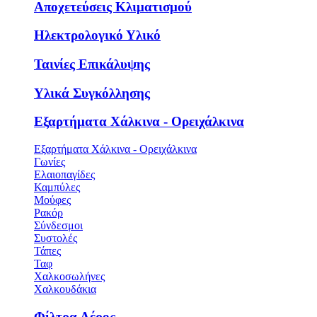
Αποχετεύσεις Κλιματισμού
Ηλεκτρολογικό Υλικό
Ταινίες Επικάλυψης
Υλικά Συγκόλλησης
Εξαρτήματα Χάλκινα - Ορειχάλκινα
Εξαρτήματα Χάλκινα - Ορειχάλκινα
Γωνίες
Ελαιοπαγίδες
Καμπύλες
Μούφες
Ρακόρ
Σύνδεσμοι
Συστολές
Τάπες
Ταφ
Χαλκοσωλήνες
Χαλκουδάκια
Φίλτρα Αέρος