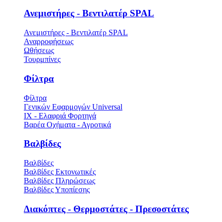
Ανεμιστήρες - Βεντιλατέρ SPAL
Ανεμιστήρες - Βεντιλατέρ SPAL
Αναρροφήσεως
Ωθήσεως
Τουρμπίνες
Φίλτρα
Φίλτρα
Γενικών Εφαρμογών Universal
ΙΧ - Ελαφριά Φορτηγά
Βαρέα Οχήματα - Αγροτικά
Βαλβίδες
Βαλβίδες
Βαλβίδες Εκτονωτικές
Βαλβίδες Πληρώσεως
Βαλβίδες Υποπίεσης
Διακόπτες - Θερμοστάτες - Πρεσοστάτες