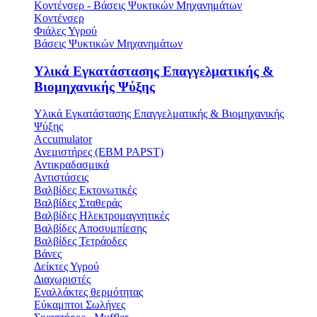
Κοντένσερ - Βάσεις Ψυκτικών Μηχανημάτων
Κοντένσερ
Φιάλες Υγρού
Βάσεις Ψυκτικών Μηχανημάτων
Υλικά Εγκατάστασης Επαγγελματικής &
Βιομηχανικής Ψύξης
Υλικά Εγκατάστασης Επαγγελματικής & Βιομηχανικής
Ψύξης
Accumulator
Ανεμιστήρες (ΕΒΜ PAPST)
Αντικραδασμικά
Αντιστάσεις
Βαλβίδες Εκτονωτικές
Βαλβίδες Σταθεράς
Βαλβίδες Ηλεκτρομαγνητικές
Βαλβίδες Αποσυμπίεσης
Βαλβίδες Τετράοδες
Βάνες
Δείκτες Υγρού
Διαχωριστές
Εναλλάκτες θερμότητας
Εύκαμπτοι Σωλήνες