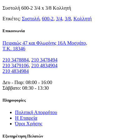
Συστολή 600-2 3/4 x 3/8 Κολλητή
Ετικέτες:
Συστολή
,
600-2
,
3/4
,
3/8
,
Κολλητή
Eπικοινωνία
Πειραιώς 47 και Φλωρίνης 16Α Μοσχάτο,
T.K. 18346
210 3478884
,
210 3478494
210 3479106
,
210 4834904
210 4834984
Δευ - Παρ: 08:00 - 16:00
Σάββατο: 08:30 - 13:30
Πληροφορίες
Πολιτική Απορρήτου
Η Εταιρεία
Όροι Χρήσης
Εξυπηρέτηση Πελατών