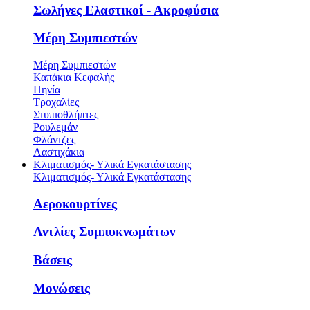
Σωλήνες Ελαστικοί - Ακροφύσια
Μέρη Συμπιεστών
Μέρη Συμπιεστών
Καπάκια Κεφαλής
Πηνία
Τροχαλίες
Στυπιοθλήπτες
Ρουλεμάν
Φλάντζες
Λαστιχάκια
Κλιματισμός- Υλικά Εγκατάστασης
Κλιματισμός- Υλικά Εγκατάστασης
Αεροκουρτίνες
Αντλίες Συμπυκνωμάτων
Βάσεις
Μονώσεις