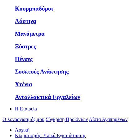
Κουρμπαδόροι
Λάστιχα
Μανόμετρα
Ξύστρες
Πένσες
Συσκευές Ανάκτησης
Χτένια
Ανταλλακτικά Εργαλείων
Η Εταιρεία
Ο λογαργιασμός μου
Σύγκριση Προϊόντων
Λίστα Αγαπημένων
Αρχική
Κλιματισμός- Υλικά Εγκατάστασης