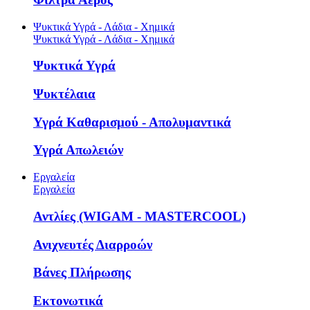
Ψυκτικά Υγρά - Λάδια - Χημικά
Ψυκτικά Υγρά - Λάδια - Χημικά
Ψυκτικά Υγρά
Ψυκτέλαια
Υγρά Καθαρισμού - Απολυμαντικά
Υγρά Απωλειών
Εργαλεία
Εργαλεία
Αντλίες (WIGAM - MASTERCOOL)
Ανιχνευτές Διαρροών
Βάνες Πλήρωσης
Εκτονωτικά