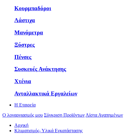
Κουρμπαδόροι
Λάστιχα
Μανόμετρα
Ξύστρες
Πένσες
Συσκευές Ανάκτησης
Χτένια
Ανταλλακτικά Εργαλείων
Η Εταιρεία
Ο λογαργιασμός μου
Σύγκριση Προϊόντων
Λίστα Αγαπημένων
Αρχική
Κλιματισμός- Υλικά Εγκατάστασης