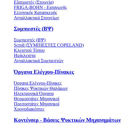
Εξατμιστές (Στοιχεία)
FRIGA-BOHN - Εισαγωγής
Ελληνικής Κατασκευής
Ανταλλακτικά Στοιχείων
Συμπιεστές (ΒΨ)
Συμπιεστές (ΒΨ)
Scroll (ΣΥΜΠΙΕΣΤΕΣ COPELAND)
Κλειστού Τύπου
Ημίκλειστα
Ανταλλακτικά Συμπιεστών
Όργανα Ελέγχου-Πίνακες
Όργανα Ελέγχου-Πίνακες
Πίνακες Ψυκτικών Θαλάμων
Ηλεκτρονικά Όργανα
Θερμοστάτες Μηχανικοί
Πρεσοστάτες Μηχανικοί
Χρονοδιακόπτες
Κοντένσερ - Βάσεις Ψυκτικών Μηχανημάτων