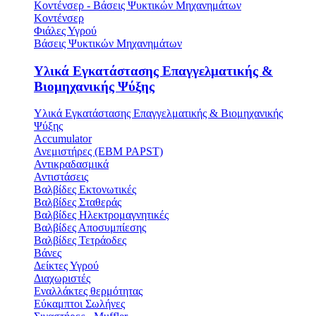
Κοντένσερ - Βάσεις Ψυκτικών Μηχανημάτων
Κοντένσερ
Φιάλες Υγρού
Βάσεις Ψυκτικών Μηχανημάτων
Υλικά Εγκατάστασης Επαγγελματικής &
Βιομηχανικής Ψύξης
Υλικά Εγκατάστασης Επαγγελματικής & Βιομηχανικής
Ψύξης
Accumulator
Ανεμιστήρες (ΕΒΜ PAPST)
Αντικραδασμικά
Αντιστάσεις
Βαλβίδες Εκτονωτικές
Βαλβίδες Σταθεράς
Βαλβίδες Ηλεκτρομαγνητικές
Βαλβίδες Αποσυμπίεσης
Βαλβίδες Τετράοδες
Βάνες
Δείκτες Υγρού
Διαχωριστές
Εναλλάκτες θερμότητας
Εύκαμπτοι Σωλήνες