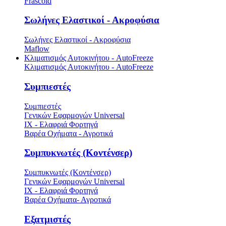
Frascold
Σωλήνες Ελαστικοί - Ακροφύσια
Σωλήνες Ελαστικοί - Ακροφύσια
Maflow
Κλιματισμός Αυτοκινήτου - AutoFreeze
Κλιματισμός Αυτοκινήτου - AutoFreeze
Συμπιεστές
Συμπιεστές
Γενικών Εφαρμογών Universal
ΙΧ - Ελαφριά Φορτηγά
Βαρέα Οχήματα - Αγροτικά
Συμπυκνωτές (Κοντένσερ)
Συμπυκνωτές (Κοντένσερ)
Γενικών Εφαρμογών Universal
ΙΧ - Ελαφριά Φορτηγά
Βαρέα Οχήματα- Αγροτικά
Εξατμιστές