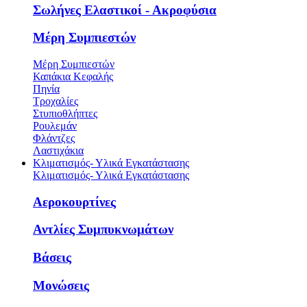
Σωλήνες Ελαστικοί - Ακροφύσια
Μέρη Συμπιεστών
Μέρη Συμπιεστών
Καπάκια Κεφαλής
Πηνία
Τροχαλίες
Στυπιοθλήπτες
Ρουλεμάν
Φλάντζες
Λαστιχάκια
Κλιματισμός- Υλικά Εγκατάστασης
Κλιματισμός- Υλικά Εγκατάστασης
Αεροκουρτίνες
Αντλίες Συμπυκνωμάτων
Βάσεις
Μονώσεις