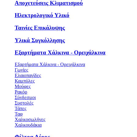
Αποχετεύσεις Κλιματισμού
Ηλεκτρολογικό Υλικό
Ταινίες Επικάλυψης
Υλικά Συγκόλλησης
Εξαρτήματα Χάλκινα - Ορειχάλκινα
Εξαρτήματα Χάλκινα - Ορειχάλκινα
Γωνίες
Ελαιοπαγίδες
Καμπύλες
Μούφες
Ρακόρ
Σύνδεσμοι
Συστολές
Τάπες
Ταφ
Χαλκοσωλήνες
Χαλκουδάκια
Φίλτρα Αέρος