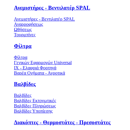
Ανεμιστήρες - Βεντιλατέρ SPAL
Ανεμιστήρες - Βεντιλατέρ SPAL
Αναρροφήσεως
Ωθήσεως
Τουρμπίνες
Φίλτρα
Φίλτρα
Γενικών Εφαρμογών Universal
ΙΧ - Ελαφριά Φορτηγά
Βαρέα Οχήματα - Αγροτικά
Βαλβίδες
Βαλβίδες
Βαλβίδες Εκτονωτικές
Βαλβίδες Πληρώσεως
Βαλβίδες Υποπίεσης
Διακόπτες - Θερμοστάτες - Πρεσοστάτες