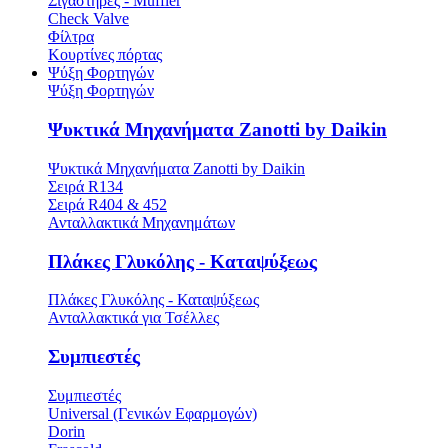
Σιγαστήρες - Muffler
Check Valve
Φίλτρα
Κουρτίνες πόρτας
Ψύξη Φορτηγών
Ψύξη Φορτηγών
Ψυκτικά Μηχανήματα Zanotti by Daikin
Ψυκτικά Μηχανήματα Zanotti by Daikin
Σειρά R134
Σειρά R404 & 452
Ανταλλακτικά Μηχανημάτων
Πλάκες Γλυκόλης - Καταψύξεως
Πλάκες Γλυκόλης - Καταψύξεως
Ανταλλακτικά για Τσέλλες
Συμπιεστές
Συμπιεστές
Universal (Γενικών Εφαρμογών)
Dorin