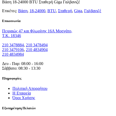
Βάση 18-24000 BTU Σταθερή Giga Γαλβανιζέ
Ετικέτες:
Βάση
,
18-24000
,
BTU
,
Σταθερή
,
Giga
,
Γαλβανιζέ
Eπικοινωνία
Πειραιώς 47 και Φλωρίνης 16Α Μοσχάτο,
T.K. 18346
210 3478884
,
210 3478494
210 3479106
,
210 4834904
210 4834984
Δευ - Παρ: 08:00 - 16:00
Σάββατο: 08:30 - 13:30
Πληροφορίες
Πολιτική Απορρήτου
Η Εταιρεία
Όροι Χρήσης
Εξυπηρέτηση Πελατών