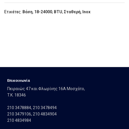
Ετικέτες:
Βάση
,
18-24000
,
BTU
,
Σταθερή
,
Inox
Eπικοινωνία
Πειραιώς 47 και Φλωρίνης 16Α Μοσχάτο,
T.K. 18346
210 3478884
,
210 3478494
210 3479106
,
210 4834904
210 4834984