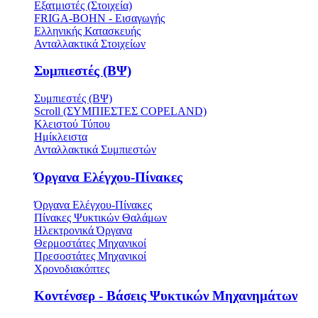
Εξατμιστές (Στοιχεία)
FRIGA-BOHN - Εισαγωγής
Ελληνικής Κατασκευής
Ανταλλακτικά Στοιχείων
Συμπιεστές (ΒΨ)
Συμπιεστές (ΒΨ)
Scroll (ΣΥΜΠΙΕΣΤΕΣ COPELAND)
Κλειστού Τύπου
Ημίκλειστα
Ανταλλακτικά Συμπιεστών
Όργανα Ελέγχου-Πίνακες
Όργανα Ελέγχου-Πίνακες
Πίνακες Ψυκτικών Θαλάμων
Ηλεκτρονικά Όργανα
Θερμοστάτες Μηχανικοί
Πρεσοστάτες Μηχανικοί
Χρονοδιακόπτες
Κοντένσερ - Βάσεις Ψυκτικών Μηχανημάτων