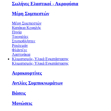
Σωλήνες Ελαστικοί - Ακροφύσια
Μέρη Συμπιεστών
Μέρη Συμπιεστών
Καπάκια Κεφαλής
Πηνία
Τροχαλίες
Στυπιοθλήπτες
Ρουλεμάν
Φλάντζες
Λαστιχάκια
Κλιματισμός- Υλικά Εγκατάστασης
Κλιματισμός- Υλικά Εγκατάστασης
Αεροκουρτίνες
Αντλίες Συμπυκνωμάτων
Βάσεις
Μονώσεις