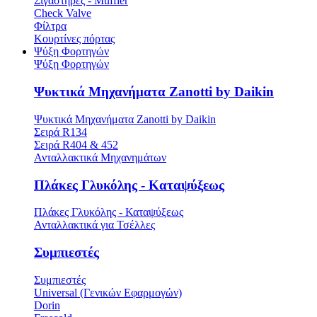
Σιγαστήρες - Muffler
Check Valve
Φίλτρα
Κουρτίνες πόρτας
Ψύξη Φορτηγών
Ψύξη Φορτηγών
Ψυκτικά Μηχανήματα Zanotti by Daikin
Ψυκτικά Μηχανήματα Zanotti by Daikin
Σειρά R134
Σειρά R404 & 452
Ανταλλακτικά Μηχανημάτων
Πλάκες Γλυκόλης - Καταψύξεως
Πλάκες Γλυκόλης - Καταψύξεως
Ανταλλακτικά για Τσέλλες
Συμπιεστές
Συμπιεστές
Universal (Γενικών Εφαρμογών)
Dorin