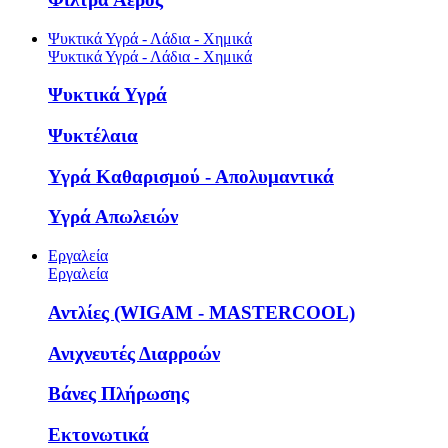
Ψυκτικά Υγρά - Λάδια - Χημικά
Ψυκτικά Υγρά - Λάδια - Χημικά
Ψυκτικά Υγρά
Ψυκτέλαια
Υγρά Καθαρισμού - Απολυμαντικά
Υγρά Απωλειών
Εργαλεία
Εργαλεία
Αντλίες (WIGAM - MASTERCOOL)
Ανιχνευτές Διαρροών
Βάνες Πλήρωσης
Εκτονωτικά