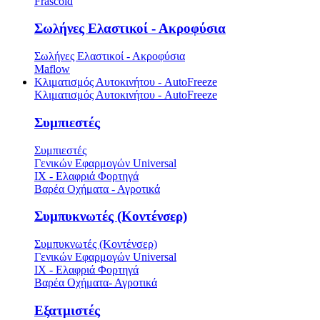
Frascold
Σωλήνες Ελαστικοί - Ακροφύσια
Σωλήνες Ελαστικοί - Ακροφύσια
Maflow
Κλιματισμός Αυτοκινήτου - AutoFreeze
Κλιματισμός Αυτοκινήτου - AutoFreeze
Συμπιεστές
Συμπιεστές
Γενικών Εφαρμογών Universal
ΙΧ - Ελαφριά Φορτηγά
Βαρέα Οχήματα - Αγροτικά
Συμπυκνωτές (Κοντένσερ)
Συμπυκνωτές (Κοντένσερ)
Γενικών Εφαρμογών Universal
ΙΧ - Ελαφριά Φορτηγά
Βαρέα Οχήματα- Αγροτικά
Εξατμιστές