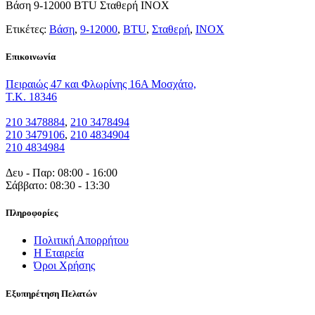
Βάση 9-12000 BTU Σταθερή INOX
Ετικέτες:
Βάση
,
9-12000
,
BTU
,
Σταθερή
,
INOX
Eπικοινωνία
Πειραιώς 47 και Φλωρίνης 16Α Μοσχάτο,
T.K. 18346
210 3478884
,
210 3478494
210 3479106
,
210 4834904
210 4834984
Δευ - Παρ: 08:00 - 16:00
Σάββατο: 08:30 - 13:30
Πληροφορίες
Πολιτική Απορρήτου
Η Εταιρεία
Όροι Χρήσης
Εξυπηρέτηση Πελατών