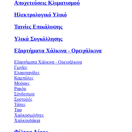
Αποχετεύσεις Κλιματισμού
Ηλεκτρολογικό Υλικό
Ταινίες Επικάλυψης
Υλικά Συγκόλλησης
Εξαρτήματα Χάλκινα - Ορειχάλκινα
Εξαρτήματα Χάλκινα - Ορειχάλκινα
Γωνίες
Ελαιοπαγίδες
Καμπύλες
Μούφες
Ρακόρ
Σύνδεσμοι
Συστολές
Τάπες
Ταφ
Χαλκοσωλήνες
Χαλκουδάκια
Φίλτρα Αέρος