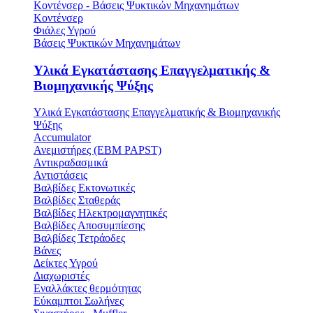
Κοντένσερ - Βάσεις Ψυκτικών Μηχανημάτων
Κοντένσερ
Φιάλες Υγρού
Βάσεις Ψυκτικών Μηχανημάτων
Υλικά Εγκατάστασης Επαγγελματικής &
Βιομηχανικής Ψύξης
Υλικά Εγκατάστασης Επαγγελματικής & Βιομηχανικής
Ψύξης
Accumulator
Ανεμιστήρες (ΕΒΜ PAPST)
Αντικραδασμικά
Αντιστάσεις
Βαλβίδες Εκτονωτικές
Βαλβίδες Σταθεράς
Βαλβίδες Ηλεκτρομαγνητικές
Βαλβίδες Αποσυμπίεσης
Βαλβίδες Τετράοδες
Βάνες
Δείκτες Υγρού
Διαχωριστές
Εναλλάκτες θερμότητας
Εύκαμπτοι Σωλήνες