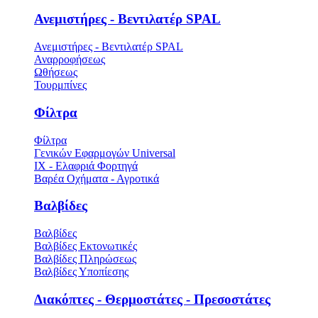
Ανεμιστήρες - Βεντιλατέρ SPAL
Ανεμιστήρες - Βεντιλατέρ SPAL
Αναρροφήσεως
Ωθήσεως
Τουρμπίνες
Φίλτρα
Φίλτρα
Γενικών Εφαρμογών Universal
ΙΧ - Ελαφριά Φορτηγά
Βαρέα Οχήματα - Αγροτικά
Βαλβίδες
Βαλβίδες
Βαλβίδες Εκτονωτικές
Βαλβίδες Πληρώσεως
Βαλβίδες Υποπίεσης
Διακόπτες - Θερμοστάτες - Πρεσοστάτες