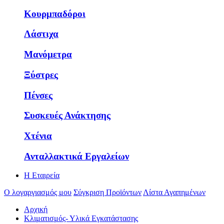
Κουρμπαδόροι
Λάστιχα
Μανόμετρα
Ξύστρες
Πένσες
Συσκευές Ανάκτησης
Χτένια
Ανταλλακτικά Εργαλείων
Η Εταιρεία
Ο λογαργιασμός μου
Σύγκριση Προϊόντων
Λίστα Αγαπημένων
Αρχική
Κλιματισμός- Υλικά Εγκατάστασης