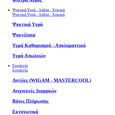
Ψυκτικά Υγρά - Λάδια - Χημικά
Ψυκτικά Υγρά - Λάδια - Χημικά
Ψυκτικά Υγρά
Ψυκτέλαια
Υγρά Καθαρισμού - Απολυμαντικά
Υγρά Απωλειών
Εργαλεία
Εργαλεία
Αντλίες (WIGAM - MASTERCOOL)
Ανιχνευτές Διαρροών
Βάνες Πλήρωσης
Εκτονωτικά