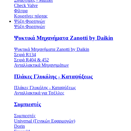
Σιγαστήρες - Muffler
Check Valve
Φίλτρα
Κουρτίνες πόρτας
Ψύξη Φορτηγών
Ψύξη Φορτηγών
Ψυκτικά Μηχανήματα Zanotti by Daikin
Ψυκτικά Μηχανήματα Zanotti by Daikin
Σειρά R134
Σειρά R404 & 452
Ανταλλακτικά Μηχανημάτων
Πλάκες Γλυκόλης - Καταψύξεως
Πλάκες Γλυκόλης - Καταψύξεως
Ανταλλακτικά για Τσέλλες
Συμπιεστές
Συμπιεστές
Universal (Γενικών Εφαρμογών)
Dorin