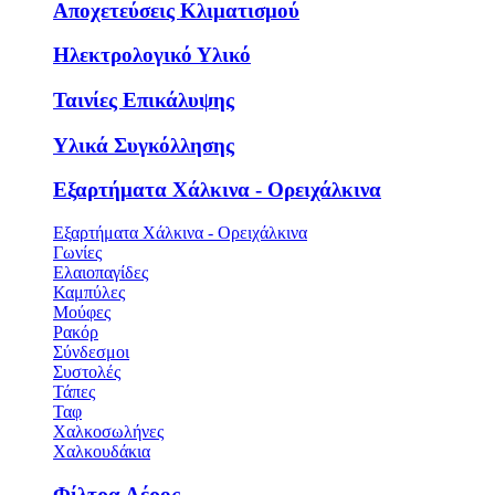
Αποχετεύσεις Κλιματισμού
Ηλεκτρολογικό Υλικό
Ταινίες Επικάλυψης
Υλικά Συγκόλλησης
Εξαρτήματα Χάλκινα - Ορειχάλκινα
Εξαρτήματα Χάλκινα - Ορειχάλκινα
Γωνίες
Ελαιοπαγίδες
Καμπύλες
Μούφες
Ρακόρ
Σύνδεσμοι
Συστολές
Τάπες
Ταφ
Χαλκοσωλήνες
Χαλκουδάκια
Φίλτρα Αέρος