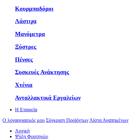
Κουρμπαδόροι
Λάστιχα
Μανόμετρα
Ξύστρες
Πένσες
Συσκευές Ανάκτησης
Χτένια
Ανταλλακτικά Εργαλείων
Η Εταιρεία
Ο λογαργιασμός μου
Σύγκριση Προϊόντων
Λίστα Αγαπημένων
Αρχική
Ψύξη Φορτηγών