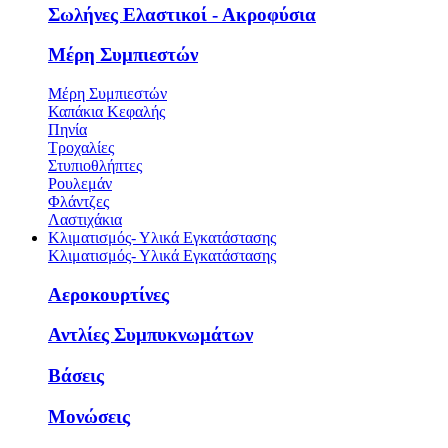
Σωλήνες Ελαστικοί - Ακροφύσια
Μέρη Συμπιεστών
Μέρη Συμπιεστών
Καπάκια Κεφαλής
Πηνία
Τροχαλίες
Στυπιοθλήπτες
Ρουλεμάν
Φλάντζες
Λαστιχάκια
Κλιματισμός- Υλικά Εγκατάστασης
Κλιματισμός- Υλικά Εγκατάστασης
Αεροκουρτίνες
Αντλίες Συμπυκνωμάτων
Βάσεις
Μονώσεις