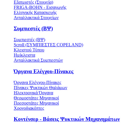
Εξατμιστές (Στοιχεία)
FRIGA-BOHN - Εισαγωγής
Ελληνικής Κατασκευής
Ανταλλακτικά Στοιχείων
Συμπιεστές (ΒΨ)
Συμπιεστές (ΒΨ)
Scroll (ΣΥΜΠΙΕΣΤΕΣ COPELAND)
Κλειστού Τύπου
Ημίκλειστα
Ανταλλακτικά Συμπιεστών
Όργανα Ελέγχου-Πίνακες
Όργανα Ελέγχου-Πίνακες
Πίνακες Ψυκτικών Θαλάμων
Ηλεκτρονικά Όργανα
Θερμοστάτες Μηχανικοί
Πρεσοστάτες Μηχανικοί
Χρονοδιακόπτες
Κοντένσερ - Βάσεις Ψυκτικών Μηχανημάτων