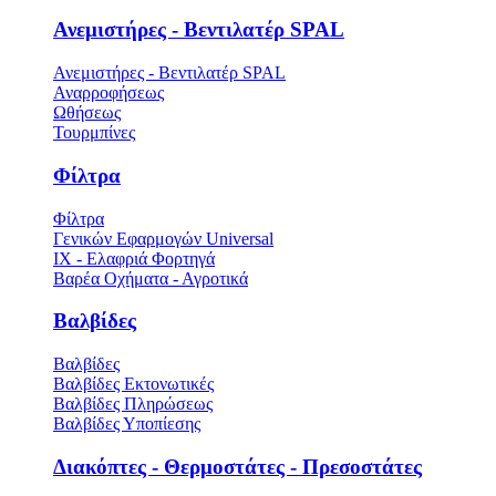
Ανεμιστήρες - Βεντιλατέρ SPAL
Ανεμιστήρες - Βεντιλατέρ SPAL
Αναρροφήσεως
Ωθήσεως
Τουρμπίνες
Φίλτρα
Φίλτρα
Γενικών Εφαρμογών Universal
ΙΧ - Ελαφριά Φορτηγά
Βαρέα Οχήματα - Αγροτικά
Βαλβίδες
Βαλβίδες
Βαλβίδες Εκτονωτικές
Βαλβίδες Πληρώσεως
Βαλβίδες Υποπίεσης
Διακόπτες - Θερμοστάτες - Πρεσοστάτες