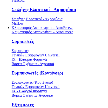
Frascold
Σωλήνες Ελαστικοί - Ακροφύσια
Σωλήνες Ελαστικοί - Ακροφύσια
Maflow
Κλιματισμός Αυτοκινήτου - AutoFreeze
Κλιματισμός Αυτοκινήτου - AutoFreeze
Συμπιεστές
Συμπιεστές
Γενικών Εφαρμογών Universal
ΙΧ - Ελαφριά Φορτηγά
Βαρέα Οχήματα - Αγροτικά
Συμπυκνωτές (Κοντένσερ)
Συμπυκνωτές (Κοντένσερ)
Γενικών Εφαρμογών Universal
ΙΧ - Ελαφριά Φορτηγά
Βαρέα Οχήματα- Αγροτικά
Εξατμιστές