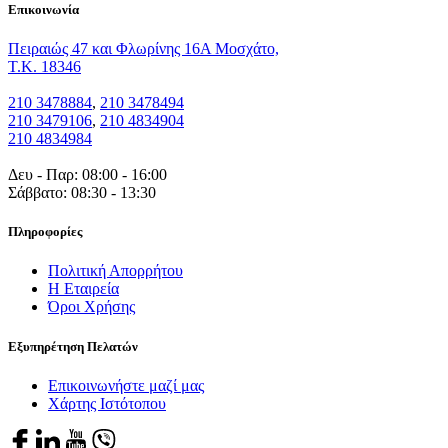
Eπικοινωνία
Πειραιώς 47 και Φλωρίνης 16Α Μοσχάτο,
T.K. 18346
210 3478884
,
210 3478494
210 3479106
,
210 4834904
210 4834984
Δευ - Παρ: 08:00 - 16:00
Σάββατο: 08:30 - 13:30
Πληροφορίες
Πολιτική Απορρήτου
Η Εταιρεία
Όροι Χρήσης
Εξυπηρέτηση Πελατών
Επικοινωνήστε μαζί μας
Χάρτης Ιστότοπου