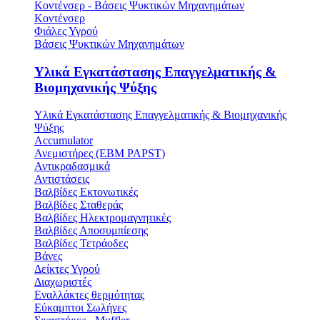
Κοντένσερ - Βάσεις Ψυκτικών Μηχανημάτων
Κοντένσερ
Φιάλες Υγρού
Βάσεις Ψυκτικών Μηχανημάτων
Υλικά Εγκατάστασης Επαγγελματικής &
Βιομηχανικής Ψύξης
Υλικά Εγκατάστασης Επαγγελματικής & Βιομηχανικής
Ψύξης
Accumulator
Ανεμιστήρες (ΕΒΜ PAPST)
Αντικραδασμικά
Αντιστάσεις
Βαλβίδες Εκτονωτικές
Βαλβίδες Σταθεράς
Βαλβίδες Ηλεκτρομαγνητικές
Βαλβίδες Αποσυμπίεσης
Βαλβίδες Τετράοδες
Βάνες
Δείκτες Υγρού
Διαχωριστές
Εναλλάκτες θερμότητας
Εύκαμπτοι Σωλήνες