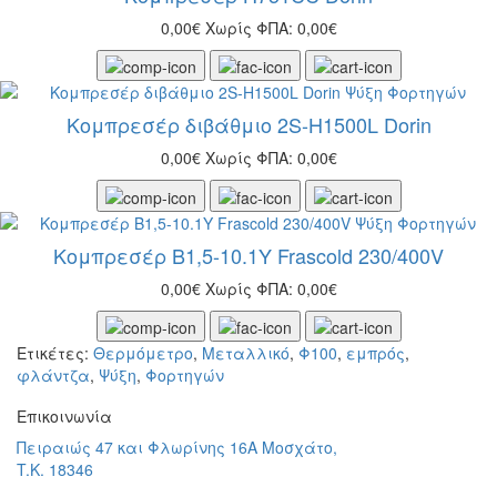
0,00€
Χωρίς ΦΠΑ: 0,00€
Κομπρεσέρ διβάθμιο 2S-H1500L Dorin
0,00€
Χωρίς ΦΠΑ: 0,00€
Κομπρεσέρ Β1,5-10.1Υ Frascold 230/400V
0,00€
Χωρίς ΦΠΑ: 0,00€
Ετικέτες:
Θερμόμετρο
,
Μεταλλικό
,
Φ100
,
εμπρός
,
φλάντζα
,
Ψύξη
,
Φορτηγών
Eπικοινωνία
Πειραιώς 47 και Φλωρίνης 16Α Μοσχάτο,
T.K. 18346