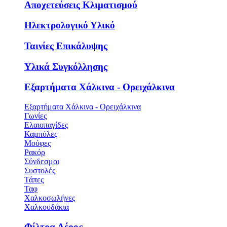
Αποχετεύσεις Κλιματισμού
Ηλεκτρολογικό Υλικό
Ταινίες Επικάλυψης
Υλικά Συγκόλλησης
Εξαρτήματα Χάλκινα - Ορειχάλκινα
Εξαρτήματα Χάλκινα - Ορειχάλκινα
Γωνίες
Ελαιοπαγίδες
Καμπύλες
Μούφες
Ρακόρ
Σύνδεσμοι
Συστολές
Τάπες
Ταφ
Χαλκοσωλήνες
Χαλκουδάκια
Φίλτρα Αέρος