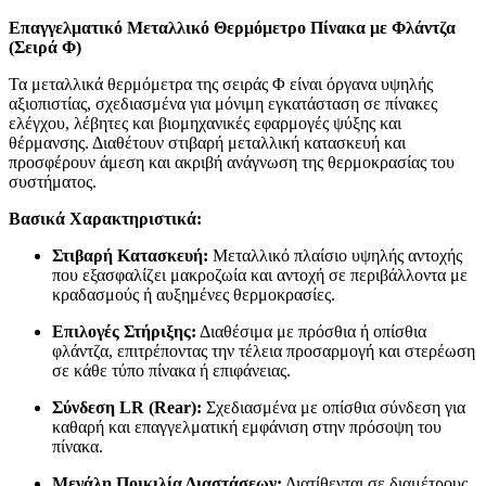
Επαγγελματικό Μεταλλικό Θερμόμετρο Πίνακα με Φλάντζα
(Σειρά Φ)
Τα μεταλλικά θερμόμετρα της σειράς Φ είναι όργανα υψηλής
αξιοπιστίας, σχεδιασμένα για μόνιμη εγκατάσταση σε πίνακες
ελέγχου, λέβητες και βιομηχανικές εφαρμογές ψύξης και
θέρμανσης. Διαθέτουν στιβαρή μεταλλική κατασκευή και
προσφέρουν άμεση και ακριβή ανάγνωση της θερμοκρασίας του
συστήματος.
Βασικά Χαρακτηριστικά:
Στιβαρή Κατασκευή:
Μεταλλικό πλαίσιο υψηλής αντοχής
που εξασφαλίζει μακροζωία και αντοχή σε περιβάλλοντα με
κραδασμούς ή αυξημένες θερμοκρασίες.
Επιλογές Στήριξης:
Διαθέσιμα με πρόσθια ή οπίσθια
φλάντζα, επιτρέποντας την τέλεια προσαρμογή και στερέωση
σε κάθε τύπο πίνακα ή επιφάνειας.
Σύνδεση LR (Rear):
Σχεδιασμένα με οπίσθια σύνδεση για
καθαρή και επαγγελματική εμφάνιση στην πρόσοψη του
πίνακα.
Μεγάλη Ποικιλία Διαστάσεων:
Διατίθενται σε διαμέτρους