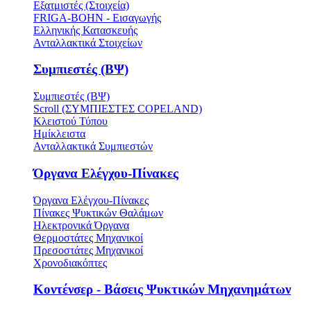
Εξατμιστές (Στοιχεία)
FRIGA-BOHN - Εισαγωγής
Ελληνικής Κατασκευής
Ανταλλακτικά Στοιχείων
Συμπιεστές (ΒΨ)
Συμπιεστές (ΒΨ)
Scroll (ΣΥΜΠΙΕΣΤΕΣ COPELAND)
Κλειστού Τύπου
Ημίκλειστα
Ανταλλακτικά Συμπιεστών
Όργανα Ελέγχου-Πίνακες
Όργανα Ελέγχου-Πίνακες
Πίνακες Ψυκτικών Θαλάμων
Ηλεκτρονικά Όργανα
Θερμοστάτες Μηχανικοί
Πρεσοστάτες Μηχανικοί
Χρονοδιακόπτες
Κοντένσερ - Βάσεις Ψυκτικών Μηχανημάτων