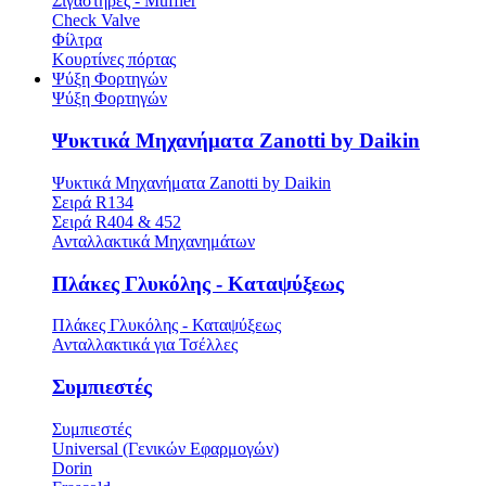
Σιγαστήρες - Muffler
Check Valve
Φίλτρα
Κουρτίνες πόρτας
Ψύξη Φορτηγών
Ψύξη Φορτηγών
Ψυκτικά Μηχανήματα Zanotti by Daikin
Ψυκτικά Μηχανήματα Zanotti by Daikin
Σειρά R134
Σειρά R404 & 452
Ανταλλακτικά Μηχανημάτων
Πλάκες Γλυκόλης - Καταψύξεως
Πλάκες Γλυκόλης - Καταψύξεως
Ανταλλακτικά για Τσέλλες
Συμπιεστές
Συμπιεστές
Universal (Γενικών Εφαρμογών)
Dorin