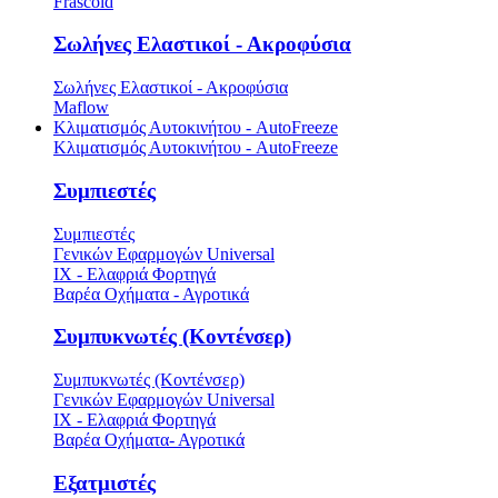
Frascold
Σωλήνες Ελαστικοί - Ακροφύσια
Σωλήνες Ελαστικοί - Ακροφύσια
Maflow
Κλιματισμός Αυτοκινήτου - AutoFreeze
Κλιματισμός Αυτοκινήτου - AutoFreeze
Συμπιεστές
Συμπιεστές
Γενικών Εφαρμογών Universal
ΙΧ - Ελαφριά Φορτηγά
Βαρέα Οχήματα - Αγροτικά
Συμπυκνωτές (Κοντένσερ)
Συμπυκνωτές (Κοντένσερ)
Γενικών Εφαρμογών Universal
ΙΧ - Ελαφριά Φορτηγά
Βαρέα Οχήματα- Αγροτικά
Εξατμιστές