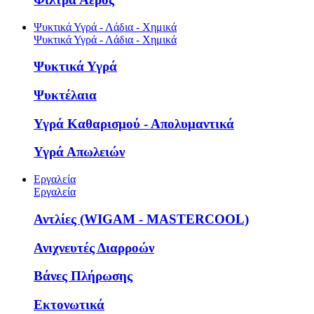
Ψυκτικά Υγρά - Λάδια - Χημικά
Ψυκτικά Υγρά - Λάδια - Χημικά
Ψυκτικά Υγρά
Ψυκτέλαια
Υγρά Καθαρισμού - Απολυμαντικά
Υγρά Απωλειών
Εργαλεία
Εργαλεία
Αντλίες (WIGAM - MASTERCOOL)
Ανιχνευτές Διαρροών
Βάνες Πλήρωσης
Εκτονωτικά