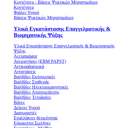
Κοντένσερ - Βάσεις Ψυκτικών Μηχανημάτων
Κοντένσερ
Φιάλες Υγρού
Βάσεις Ψυκτικών Μηχανημάτων
Υλικά Εγκατάστασης Επαγγελματικής &
Βιομηχανικής Ψύξης
Υλικά Εγκατάστασης Επαγγελματικής & Βιομηχανικής
Ψύξης
Accumulator
Ανεμιστήρες (ΕΒΜ PAPST)
Αντικραδασμικά
Αντιστάσεις
Βαλβίδες Εκτονωτικές
Βαλβίδες Σταθεράς
Βαλβίδες Ηλεκτρομαγνητικές
Βαλβίδες Αποσυμπίεσης
Βαλβίδες Τετράοδες
Βάνες
Δείκτες Υγρού
Διαχωριστές
Εναλλάκτες θερμότητας
Εύκαμπτοι Σωλήνες