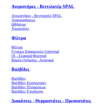
Ανεμιστήρες - Βεντιλατέρ SPAL
Ανεμιστήρες - Βεντιλατέρ SPAL
Αναρροφήσεως
Ωθήσεως
Τουρμπίνες
Φίλτρα
Φίλτρα
Γενικών Εφαρμογών Universal
ΙΧ - Ελαφριά Φορτηγά
Βαρέα Οχήματα - Αγροτικά
Βαλβίδες
Βαλβίδες
Βαλβίδες Εκτονωτικές
Βαλβίδες Πληρώσεως
Βαλβίδες Υποπίεσης
Διακόπτες - Θερμοστάτες - Πρεσοστάτες