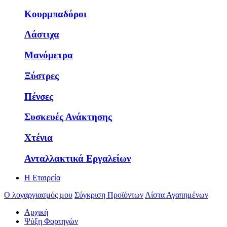
Κουρμπαδόροι
Λάστιχα
Μανόμετρα
Ξύστρες
Πένσες
Συσκευές Ανάκτησης
Χτένια
Ανταλλακτικά Εργαλείων
Η Εταιρεία
Ο λογαργιασμός μου
Σύγκριση Προϊόντων
Λίστα Αγαπημένων
Αρχική
Ψύξη Φορτηγών