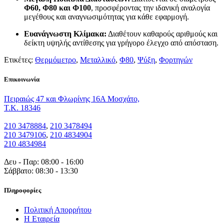
Φ60, Φ80 και Φ100
, προσφέροντας την ιδανική αναλογία
μεγέθους και αναγνωσιμότητας για κάθε εφαρμογή.
Ευανάγνωστη Κλίμακα:
Διαθέτουν καθαρούς αριθμούς και
δείκτη υψηλής αντίθεσης για γρήγορο έλεγχο από απόσταση.
Ετικέτες:
Θερμόμετρο
,
Μεταλλικό
,
Φ80
,
Ψύξη
,
Φορτηγών
Eπικοινωνία
Πειραιώς 47 και Φλωρίνης 16Α Μοσχάτο,
T.K. 18346
210 3478884
,
210 3478494
210 3479106
,
210 4834904
210 4834984
Δευ - Παρ: 08:00 - 16:00
Σάββατο: 08:30 - 13:30
Πληροφορίες
Πολιτική Απορρήτου
Η Εταιρεία