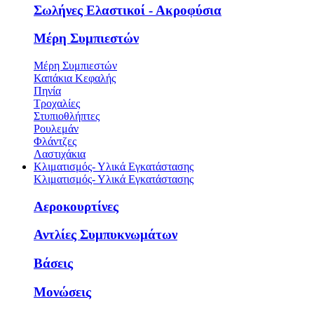
Σωλήνες Ελαστικοί - Ακροφύσια
Μέρη Συμπιεστών
Μέρη Συμπιεστών
Καπάκια Κεφαλής
Πηνία
Τροχαλίες
Στυπιοθλήπτες
Ρουλεμάν
Φλάντζες
Λαστιχάκια
Κλιματισμός- Υλικά Εγκατάστασης
Κλιματισμός- Υλικά Εγκατάστασης
Αεροκουρτίνες
Αντλίες Συμπυκνωμάτων
Βάσεις
Μονώσεις