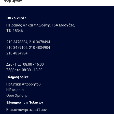
Φορτηγών
Eπικοινωνία
Πειραιώς 47 και Φλωρίνης 16Α Μοσχάτο,
T.K. 18346
210 3478884
,
210 3478494
210 3479106
,
210 4834904
210 4834984
Δευ - Παρ: 08:00 - 16:00
Σάββατο: 08:30 - 13:30
Πληροφορίες
Πολιτική Απορρήτου
Η Εταιρεία
Όροι Χρήσης
Εξυπηρέτηση Πελατών
Επικοινωνήστε μαζί μας