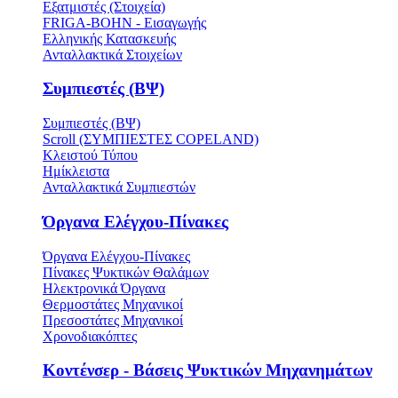
Εξατμιστές (Στοιχεία)
FRIGA-BOHN - Εισαγωγής
Ελληνικής Κατασκευής
Ανταλλακτικά Στοιχείων
Συμπιεστές (ΒΨ)
Συμπιεστές (ΒΨ)
Scroll (ΣΥΜΠΙΕΣΤΕΣ COPELAND)
Κλειστού Τύπου
Ημίκλειστα
Ανταλλακτικά Συμπιεστών
Όργανα Ελέγχου-Πίνακες
Όργανα Ελέγχου-Πίνακες
Πίνακες Ψυκτικών Θαλάμων
Ηλεκτρονικά Όργανα
Θερμοστάτες Μηχανικοί
Πρεσοστάτες Μηχανικοί
Χρονοδιακόπτες
Κοντένσερ - Βάσεις Ψυκτικών Μηχανημάτων