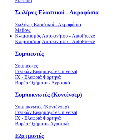
Frascold
Σωλήνες Ελαστικοί - Ακροφύσια
Σωλήνες Ελαστικοί - Ακροφύσια
Maflow
Κλιματισμός Αυτοκινήτου - AutoFreeze
Κλιματισμός Αυτοκινήτου - AutoFreeze
Συμπιεστές
Συμπιεστές
Γενικών Εφαρμογών Universal
ΙΧ - Ελαφριά Φορτηγά
Βαρέα Οχήματα - Αγροτικά
Συμπυκνωτές (Κοντένσερ)
Συμπυκνωτές (Κοντένσερ)
Γενικών Εφαρμογών Universal
ΙΧ - Ελαφριά Φορτηγά
Βαρέα Οχήματα- Αγροτικά
Εξατμιστές