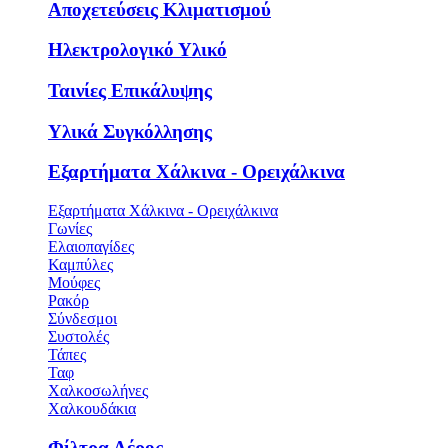
Αποχετεύσεις Κλιματισμού
Ηλεκτρολογικό Υλικό
Ταινίες Επικάλυψης
Υλικά Συγκόλλησης
Εξαρτήματα Χάλκινα - Ορειχάλκινα
Εξαρτήματα Χάλκινα - Ορειχάλκινα
Γωνίες
Ελαιοπαγίδες
Καμπύλες
Μούφες
Ρακόρ
Σύνδεσμοι
Συστολές
Τάπες
Ταφ
Χαλκοσωλήνες
Χαλκουδάκια
Φίλτρα Αέρος