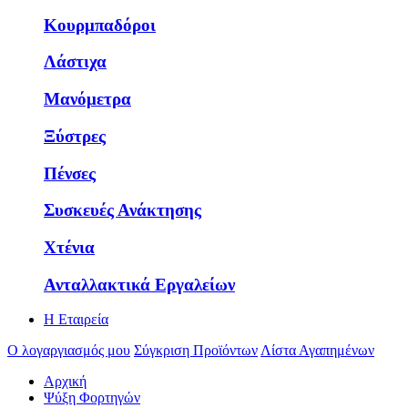
Κουρμπαδόροι
Λάστιχα
Μανόμετρα
Ξύστρες
Πένσες
Συσκευές Ανάκτησης
Χτένια
Ανταλλακτικά Εργαλείων
Η Εταιρεία
Ο λογαργιασμός μου
Σύγκριση Προϊόντων
Λίστα Αγαπημένων
Αρχική
Ψύξη Φορτηγών