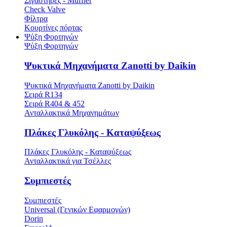
Σιγαστήρες - Muffler
Check Valve
Φίλτρα
Κουρτίνες πόρτας
Ψύξη Φορτηγών
Ψύξη Φορτηγών
Ψυκτικά Μηχανήματα Zanotti by Daikin
Ψυκτικά Μηχανήματα Zanotti by Daikin
Σειρά R134
Σειρά R404 & 452
Ανταλλακτικά Μηχανημάτων
Πλάκες Γλυκόλης - Καταψύξεως
Πλάκες Γλυκόλης - Καταψύξεως
Ανταλλακτικά για Τσέλλες
Συμπιεστές
Συμπιεστές
Universal (Γενικών Εφαρμογών)
Dorin