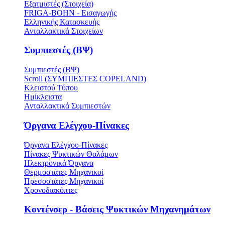
Εξατμιστές (Στοιχεία)
FRIGA-BOHN - Εισαγωγής
Ελληνικής Κατασκευής
Ανταλλακτικά Στοιχείων
Συμπιεστές (ΒΨ)
Συμπιεστές (ΒΨ)
Scroll (ΣΥΜΠΙΕΣΤΕΣ COPELAND)
Κλειστού Τύπου
Ημίκλειστα
Ανταλλακτικά Συμπιεστών
Όργανα Ελέγχου-Πίνακες
Όργανα Ελέγχου-Πίνακες
Πίνακες Ψυκτικών Θαλάμων
Ηλεκτρονικά Όργανα
Θερμοστάτες Μηχανικοί
Πρεσοστάτες Μηχανικοί
Χρονοδιακόπτες
Κοντένσερ - Βάσεις Ψυκτικών Μηχανημάτων