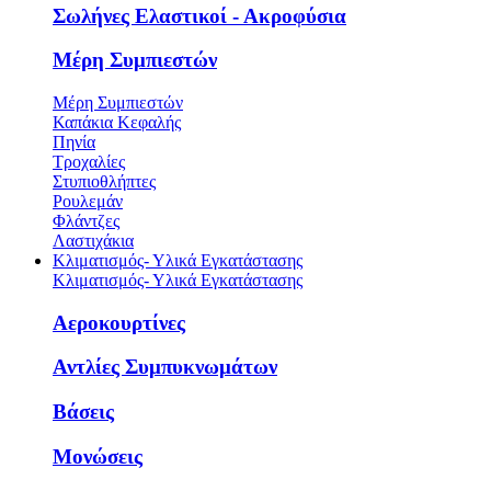
Σωλήνες Ελαστικοί - Ακροφύσια
Μέρη Συμπιεστών
Μέρη Συμπιεστών
Καπάκια Κεφαλής
Πηνία
Τροχαλίες
Στυπιοθλήπτες
Ρουλεμάν
Φλάντζες
Λαστιχάκια
Κλιματισμός- Υλικά Εγκατάστασης
Κλιματισμός- Υλικά Εγκατάστασης
Αεροκουρτίνες
Αντλίες Συμπυκνωμάτων
Βάσεις
Μονώσεις