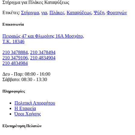
Στήριγμα για Πλάκες Καταψύξεως
Ετικέτες:
Στήριγμα
,
για
,
Πλάκες
,
Καταψύξεως
,
Ψύξη
,
Φορτηγών
Eπικοινωνία
Πειραιώς 47 και Φλωρίνης 16Α Μοσχάτο,
T.K. 18346
210 3478884
,
210 3478494
210 3479106
,
210 4834904
210 4834984
Δευ - Παρ: 08:00 - 16:00
Σάββατο: 08:30 - 13:30
Πληροφορίες
Πολιτική Απορρήτου
Η Εταιρεία
Όροι Χρήσης
Εξυπηρέτηση Πελατών