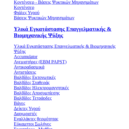
Κοντένσερ - Βάσεις Ψυκτικών Μηχανημάτων
Κοντένσερ
Φιάλες Υγρού
Βάσεις Ψυκτικών Μηχανημάτων
Υλικά Εγκατάστασης Επαγγελματικής &
Βιομηχανικής Ψύξης
Υλικά Εγκατάστασης Επαγγελματικής & Βιομηχανικής
Ψύξης
Accumulator
Ανεμιστήρες (ΕΒΜ PAPST)
Αντικραδασμικά
Αντιστάσεις
Βαλβίδες Εκτονωτικές
Βαλβίδες Σταθεράς
Βαλβίδες Ηλεκτρομαγνητικές
Βαλβίδες Αποσυμπίεσης
Βαλβίδες Τετράοδες
Βάνες
Δείκτες Υγρού
Διαχωριστές
Εναλλάκτες θερμότητας
Εύκαμπτοι Σωλήνες