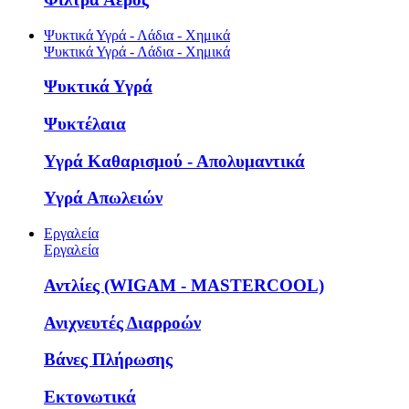
Ψυκτικά Υγρά - Λάδια - Χημικά
Ψυκτικά Υγρά - Λάδια - Χημικά
Ψυκτικά Υγρά
Ψυκτέλαια
Υγρά Καθαρισμού - Απολυμαντικά
Υγρά Απωλειών
Εργαλεία
Εργαλεία
Αντλίες (WIGAM - MASTERCOOL)
Ανιχνευτές Διαρροών
Βάνες Πλήρωσης
Εκτονωτικά