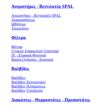
Ανεμιστήρες - Βεντιλατέρ SPAL
Ανεμιστήρες - Βεντιλατέρ SPAL
Αναρροφήσεως
Ωθήσεως
Τουρμπίνες
Φίλτρα
Φίλτρα
Γενικών Εφαρμογών Universal
ΙΧ - Ελαφριά Φορτηγά
Βαρέα Οχήματα - Αγροτικά
Βαλβίδες
Βαλβίδες
Βαλβίδες Εκτονωτικές
Βαλβίδες Πληρώσεως
Βαλβίδες Υποπίεσης
Διακόπτες - Θερμοστάτες - Πρεσοστάτες