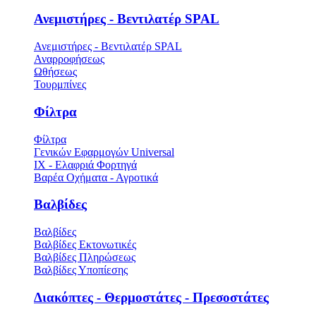
Ανεμιστήρες - Βεντιλατέρ SPAL
Ανεμιστήρες - Βεντιλατέρ SPAL
Αναρροφήσεως
Ωθήσεως
Τουρμπίνες
Φίλτρα
Φίλτρα
Γενικών Εφαρμογών Universal
ΙΧ - Ελαφριά Φορτηγά
Βαρέα Οχήματα - Αγροτικά
Βαλβίδες
Βαλβίδες
Βαλβίδες Εκτονωτικές
Βαλβίδες Πληρώσεως
Βαλβίδες Υποπίεσης
Διακόπτες - Θερμοστάτες - Πρεσοστάτες