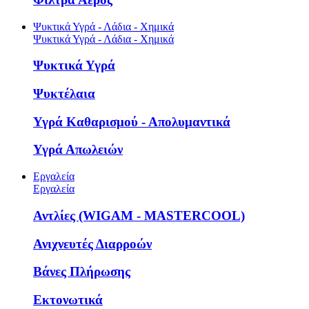
Ψυκτικά Υγρά - Λάδια - Χημικά
Ψυκτικά Υγρά - Λάδια - Χημικά
Ψυκτικά Υγρά
Ψυκτέλαια
Υγρά Καθαρισμού - Απολυμαντικά
Υγρά Απωλειών
Εργαλεία
Εργαλεία
Αντλίες (WIGAM - MASTERCOOL)
Ανιχνευτές Διαρροών
Βάνες Πλήρωσης
Εκτονωτικά