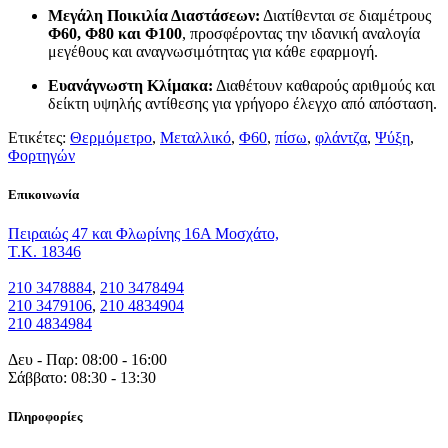
Μεγάλη Ποικιλία Διαστάσεων:
Διατίθενται σε διαμέτρους
Φ60, Φ80 και Φ100
, προσφέροντας την ιδανική αναλογία
μεγέθους και αναγνωσιμότητας για κάθε εφαρμογή.
Ευανάγνωστη Κλίμακα:
Διαθέτουν καθαρούς αριθμούς και
δείκτη υψηλής αντίθεσης για γρήγορο έλεγχο από απόσταση.
Ετικέτες:
Θερμόμετρο
,
Μεταλλικό
,
Φ60
,
πίσω
,
φλάντζα
,
Ψύξη
,
Φορτηγών
Eπικοινωνία
Πειραιώς 47 και Φλωρίνης 16Α Μοσχάτο,
T.K. 18346
210 3478884
,
210 3478494
210 3479106
,
210 4834904
210 4834984
Δευ - Παρ: 08:00 - 16:00
Σάββατο: 08:30 - 13:30
Πληροφορίες