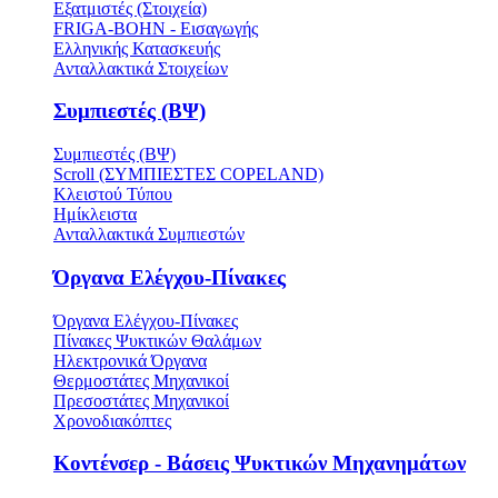
Εξατμιστές (Στοιχεία)
FRIGA-BOHN - Εισαγωγής
Ελληνικής Κατασκευής
Ανταλλακτικά Στοιχείων
Συμπιεστές (ΒΨ)
Συμπιεστές (ΒΨ)
Scroll (ΣΥΜΠΙΕΣΤΕΣ COPELAND)
Κλειστού Τύπου
Ημίκλειστα
Ανταλλακτικά Συμπιεστών
Όργανα Ελέγχου-Πίνακες
Όργανα Ελέγχου-Πίνακες
Πίνακες Ψυκτικών Θαλάμων
Ηλεκτρονικά Όργανα
Θερμοστάτες Μηχανικοί
Πρεσοστάτες Μηχανικοί
Χρονοδιακόπτες
Κοντένσερ - Βάσεις Ψυκτικών Μηχανημάτων