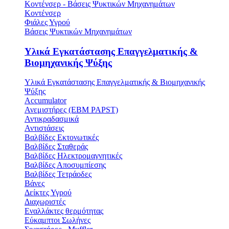
Κοντένσερ - Βάσεις Ψυκτικών Μηχανημάτων
Κοντένσερ
Φιάλες Υγρού
Βάσεις Ψυκτικών Μηχανημάτων
Υλικά Εγκατάστασης Επαγγελματικής &
Βιομηχανικής Ψύξης
Υλικά Εγκατάστασης Επαγγελματικής & Βιομηχανικής
Ψύξης
Accumulator
Ανεμιστήρες (ΕΒΜ PAPST)
Αντικραδασμικά
Αντιστάσεις
Βαλβίδες Εκτονωτικές
Βαλβίδες Σταθεράς
Βαλβίδες Ηλεκτρομαγνητικές
Βαλβίδες Αποσυμπίεσης
Βαλβίδες Τετράοδες
Βάνες
Δείκτες Υγρού
Διαχωριστές
Εναλλάκτες θερμότητας
Εύκαμπτοι Σωλήνες