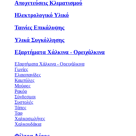
Αποχετεύσεις Κλιματισμού
Ηλεκτρολογικό Υλικό
Ταινίες Επικάλυψης
Υλικά Συγκόλλησης
Εξαρτήματα Χάλκινα - Ορειχάλκινα
Εξαρτήματα Χάλκινα - Ορειχάλκινα
Γωνίες
Ελαιοπαγίδες
Καμπύλες
Μούφες
Ρακόρ
Σύνδεσμοι
Συστολές
Τάπες
Ταφ
Χαλκοσωλήνες
Χαλκουδάκια
Φίλτρα Αέρος