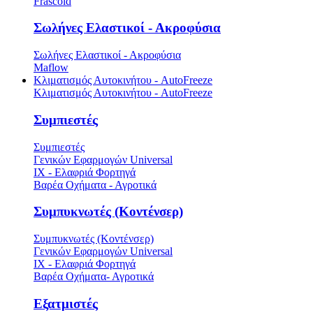
Frascold
Σωλήνες Ελαστικοί - Ακροφύσια
Σωλήνες Ελαστικοί - Ακροφύσια
Maflow
Κλιματισμός Αυτοκινήτου - AutoFreeze
Κλιματισμός Αυτοκινήτου - AutoFreeze
Συμπιεστές
Συμπιεστές
Γενικών Εφαρμογών Universal
ΙΧ - Ελαφριά Φορτηγά
Βαρέα Οχήματα - Αγροτικά
Συμπυκνωτές (Κοντένσερ)
Συμπυκνωτές (Κοντένσερ)
Γενικών Εφαρμογών Universal
ΙΧ - Ελαφριά Φορτηγά
Βαρέα Οχήματα- Αγροτικά
Εξατμιστές