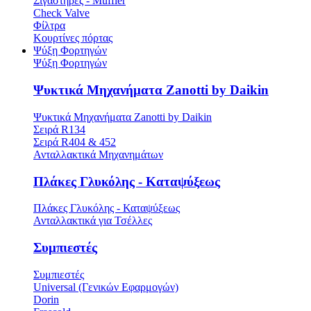
Σιγαστήρες - Muffler
Check Valve
Φίλτρα
Κουρτίνες πόρτας
Ψύξη Φορτηγών
Ψύξη Φορτηγών
Ψυκτικά Μηχανήματα Zanotti by Daikin
Ψυκτικά Μηχανήματα Zanotti by Daikin
Σειρά R134
Σειρά R404 & 452
Ανταλλακτικά Μηχανημάτων
Πλάκες Γλυκόλης - Καταψύξεως
Πλάκες Γλυκόλης - Καταψύξεως
Ανταλλακτικά για Τσέλλες
Συμπιεστές
Συμπιεστές
Universal (Γενικών Εφαρμογών)
Dorin