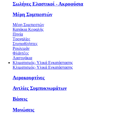
Σωλήνες Ελαστικοί - Ακροφύσια
Μέρη Συμπιεστών
Μέρη Συμπιεστών
Καπάκια Κεφαλής
Πηνία
Τροχαλίες
Στυπιοθλήπτες
Ρουλεμάν
Φλάντζες
Λαστιχάκια
Κλιματισμός- Υλικά Εγκατάστασης
Κλιματισμός- Υλικά Εγκατάστασης
Αεροκουρτίνες
Αντλίες Συμπυκνωμάτων
Βάσεις
Μονώσεις