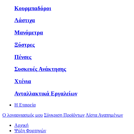
Κουρμπαδόροι
Λάστιχα
Μανόμετρα
Ξύστρες
Πένσες
Συσκευές Ανάκτησης
Χτένια
Ανταλλακτικά Εργαλείων
Η Εταιρεία
Ο λογαργιασμός μου
Σύγκριση Προϊόντων
Λίστα Αγαπημένων
Αρχική
Ψύξη Φορτηγών