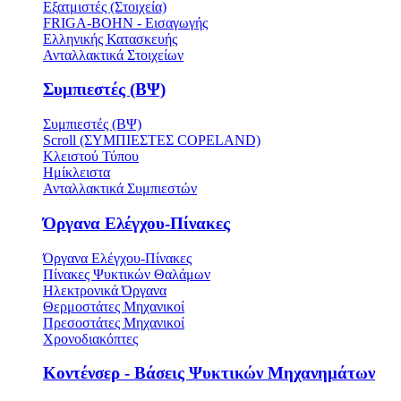
Εξατμιστές (Στοιχεία)
FRIGA-BOHN - Εισαγωγής
Ελληνικής Κατασκευής
Ανταλλακτικά Στοιχείων
Συμπιεστές (ΒΨ)
Συμπιεστές (ΒΨ)
Scroll (ΣΥΜΠΙΕΣΤΕΣ COPELAND)
Κλειστού Τύπου
Ημίκλειστα
Ανταλλακτικά Συμπιεστών
Όργανα Ελέγχου-Πίνακες
Όργανα Ελέγχου-Πίνακες
Πίνακες Ψυκτικών Θαλάμων
Ηλεκτρονικά Όργανα
Θερμοστάτες Μηχανικοί
Πρεσοστάτες Μηχανικοί
Χρονοδιακόπτες
Κοντένσερ - Βάσεις Ψυκτικών Μηχανημάτων