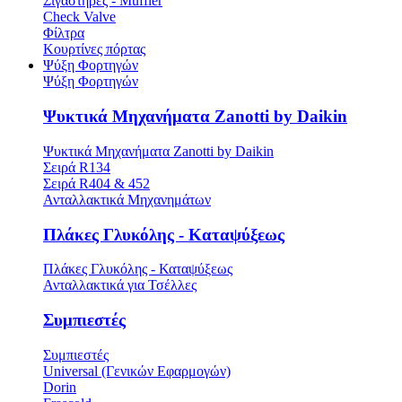
Σιγαστήρες - Muffler
Check Valve
Φίλτρα
Κουρτίνες πόρτας
Ψύξη Φορτηγών
Ψύξη Φορτηγών
Ψυκτικά Μηχανήματα Zanotti by Daikin
Ψυκτικά Μηχανήματα Zanotti by Daikin
Σειρά R134
Σειρά R404 & 452
Ανταλλακτικά Μηχανημάτων
Πλάκες Γλυκόλης - Καταψύξεως
Πλάκες Γλυκόλης - Καταψύξεως
Ανταλλακτικά για Τσέλλες
Συμπιεστές
Συμπιεστές
Universal (Γενικών Εφαρμογών)
Dorin