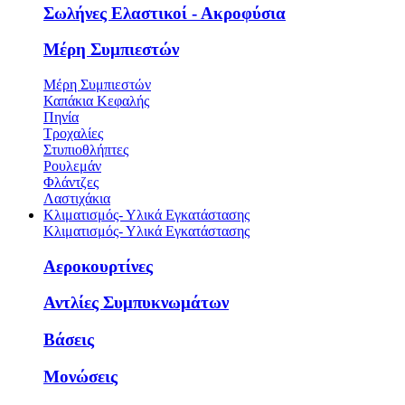
Σωλήνες Ελαστικοί - Ακροφύσια
Μέρη Συμπιεστών
Μέρη Συμπιεστών
Καπάκια Κεφαλής
Πηνία
Τροχαλίες
Στυπιοθλήπτες
Ρουλεμάν
Φλάντζες
Λαστιχάκια
Κλιματισμός- Υλικά Εγκατάστασης
Κλιματισμός- Υλικά Εγκατάστασης
Αεροκουρτίνες
Αντλίες Συμπυκνωμάτων
Βάσεις
Μονώσεις