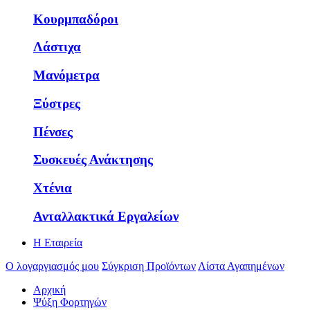
Κουρμπαδόροι
Λάστιχα
Μανόμετρα
Ξύστρες
Πένσες
Συσκευές Ανάκτησης
Χτένια
Ανταλλακτικά Εργαλείων
Η Εταιρεία
Ο λογαργιασμός μου
Σύγκριση Προϊόντων
Λίστα Αγαπημένων
Αρχική
Ψύξη Φορτηγών