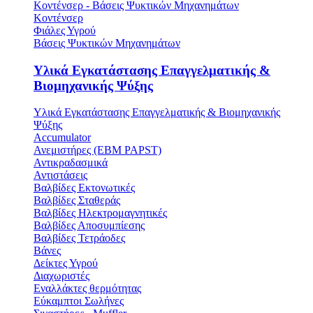
Κοντένσερ - Βάσεις Ψυκτικών Μηχανημάτων
Κοντένσερ
Φιάλες Υγρού
Βάσεις Ψυκτικών Μηχανημάτων
Υλικά Εγκατάστασης Επαγγελματικής &
Βιομηχανικής Ψύξης
Υλικά Εγκατάστασης Επαγγελματικής & Βιομηχανικής
Ψύξης
Accumulator
Ανεμιστήρες (ΕΒΜ PAPST)
Αντικραδασμικά
Αντιστάσεις
Βαλβίδες Εκτονωτικές
Βαλβίδες Σταθεράς
Βαλβίδες Ηλεκτρομαγνητικές
Βαλβίδες Αποσυμπίεσης
Βαλβίδες Τετράοδες
Βάνες
Δείκτες Υγρού
Διαχωριστές
Εναλλάκτες θερμότητας
Εύκαμπτοι Σωλήνες