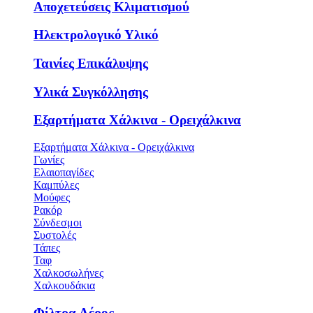
Αποχετεύσεις Κλιματισμού
Ηλεκτρολογικό Υλικό
Ταινίες Επικάλυψης
Υλικά Συγκόλλησης
Εξαρτήματα Χάλκινα - Ορειχάλκινα
Εξαρτήματα Χάλκινα - Ορειχάλκινα
Γωνίες
Ελαιοπαγίδες
Καμπύλες
Μούφες
Ρακόρ
Σύνδεσμοι
Συστολές
Τάπες
Ταφ
Χαλκοσωλήνες
Χαλκουδάκια
Φίλτρα Αέρος