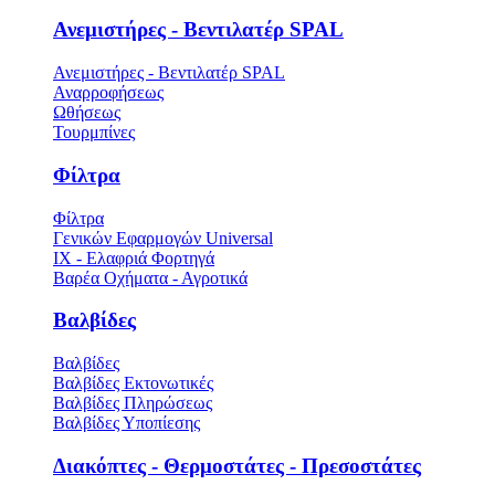
Ανεμιστήρες - Βεντιλατέρ SPAL
Ανεμιστήρες - Βεντιλατέρ SPAL
Αναρροφήσεως
Ωθήσεως
Τουρμπίνες
Φίλτρα
Φίλτρα
Γενικών Εφαρμογών Universal
ΙΧ - Ελαφριά Φορτηγά
Βαρέα Οχήματα - Αγροτικά
Βαλβίδες
Βαλβίδες
Βαλβίδες Εκτονωτικές
Βαλβίδες Πληρώσεως
Βαλβίδες Υποπίεσης
Διακόπτες - Θερμοστάτες - Πρεσοστάτες