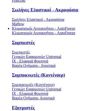
Frascold
Σωλήνες Ελαστικοί - Ακροφύσια
Σωλήνες Ελαστικοί - Ακροφύσια
Maflow
Κλιματισμός Αυτοκινήτου - AutoFreeze
Κλιματισμός Αυτοκινήτου - AutoFreeze
Συμπιεστές
Συμπιεστές
Γενικών Εφαρμογών Universal
ΙΧ - Ελαφριά Φορτηγά
Βαρέα Οχήματα - Αγροτικά
Συμπυκνωτές (Κοντένσερ)
Συμπυκνωτές (Κοντένσερ)
Γενικών Εφαρμογών Universal
ΙΧ - Ελαφριά Φορτηγά
Βαρέα Οχήματα- Αγροτικά
Εξατμιστές