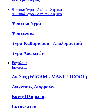
Ψυκτικά Υγρά - Λάδια - Χημικά
Ψυκτικά Υγρά - Λάδια - Χημικά
Ψυκτικά Υγρά
Ψυκτέλαια
Υγρά Καθαρισμού - Απολυμαντικά
Υγρά Απωλειών
Εργαλεία
Εργαλεία
Αντλίες (WIGAM - MASTERCOOL)
Ανιχνευτές Διαρροών
Βάνες Πλήρωσης
Εκτονωτικά