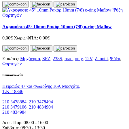
Ακροφύσιο 45° 10mm Ρακόρ 10mm (7/8) o-ring Maflow
0,00€
Χωρίς ΦΠΑ: 0,00€
Ετικέτες:
Μηχάνημα
,
SFZ
,
238S
,
road
,
only
,
12V
,
Zanotti
,
Ψύξη
,
Φορτηγών
Eπικοινωνία
Πειραιώς 47 και Φλωρίνης 16Α Μοσχάτο,
T.K. 18346
210 3478884
,
210 3478494
210 3479106
,
210 4834904
210 4834984
Δευ - Παρ: 08:00 - 16:00
Σάββατο: 08:30 - 13:30