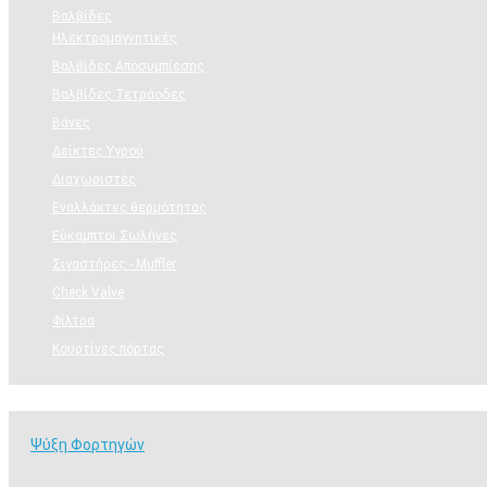
Βαλβίδες
Ηλεκτρομαγνητικές
Βαλβίδες Αποσυμπίεσης
Βαλβίδες Τετράοδες
Βάνες
Δείκτες Υγρού
Διαχωριστές
Εναλλάκτες θερμότητας
Εύκαμπτοι Σωλήνες
Σιγαστήρες - Muffler
Check Valve
Φίλτρα
Κουρτίνες πόρτας
Ψύξη Φορτηγών
Ψύξη Φορτηγών