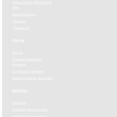
Ανεμιστήρες - Βεντιλατέρ
SPAL
Αναρροφήσεως
Ωθήσεως
Τουρμπίνες
Φίλτρα
Φίλτρα
Γενικών Εφαρμογών
Universal
ΙΧ - Ελαφριά Φορτηγά
Βαρέα Οχήματα - Αγροτικά
Βαλβίδες
Βαλβίδες
Βαλβίδες Εκτονωτικές
Βαλβίδες Πληρώσεως