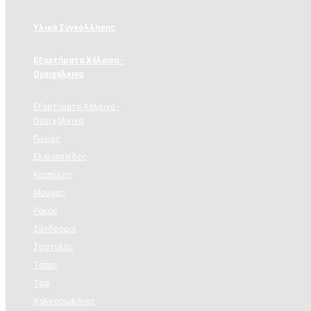
Υλικά Συγκόλλησης
Εξαρτήματα Χάλκινα -
Ορειχάλκινα
Εξαρτήματα Χάλκινα -
Ορειχάλκινα
Γωνίες
Ελαιοπαγίδες
Καμπύλες
Μούφες
Ρακόρ
Σύνδεσμοι
Συστολές
Τάπες
Ταφ
Χαλκοσωλήνες