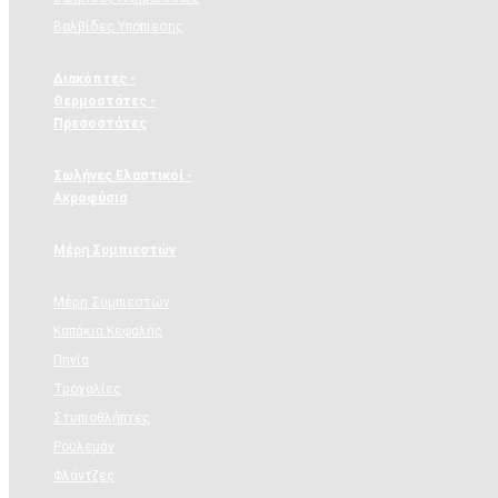
Βαλβίδες Υποπίεσης
Διακόπτες -
Θερμοστάτες -
Πρεσοστάτες
Σωλήνες Ελαστικοί -
Ακροφύσια
Μέρη Συμπιεστών
Μέρη Συμπιεστών
Καπάκια Κεφαλής
Πηνία
Τροχαλίες
Στυπιοθλήπτες
Ρουλεμάν
Φλάντζες