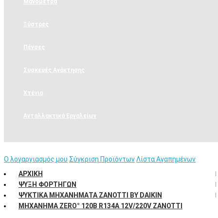
Μανόμετρα
Ξύστρες
Πένσες
Συσκευές Ανάκτησης
Χτένια
Ανταλλακτικά Εργαλείων
Η Εταιρεία
Ο λογαργιασμός μου
Σύγκριση Προϊόντων
Λίστα Αγαπημένων
ΑΡΧΙΚΉ
ΨΎΞΗ ΦΟΡΤΗΓΏΝ
ΨΥΚΤΙΚΆ ΜΗΧΑΝΉΜΑΤΑ ZANOTTI BY DAIKIN
ΜΗΧΆΝΗΜΑ ZERΟ° 120B R134A 12V/220V ZANOTTI