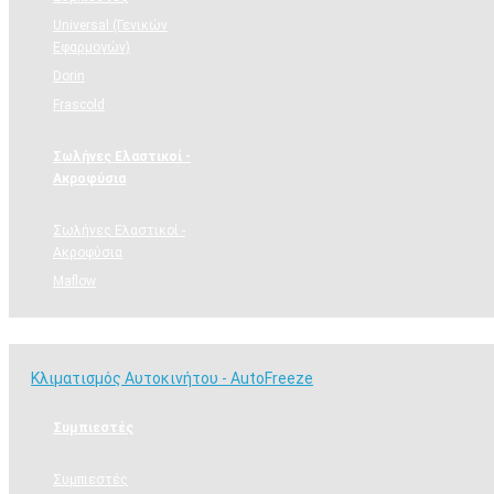
Universal (Γενικών
Εφαρμογών)
Dorin
Frascold
Σωλήνες Ελαστικοί -
Ακροφύσια
Σωλήνες Ελαστικοί -
Ακροφύσια
Maflow
Κλιματισμός Αυτοκινήτου - AutoFreeze
Κλιματισμός Αυτοκινήτου - AutoFreeze
Συμπιεστές
Συμπιεστές