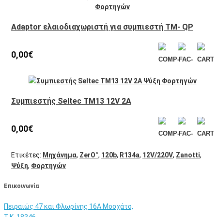
Adaptor ελαιοδιαχωριστή για συμπιεστή TM- QP
0,00€
Συμπιεστής Seltec TM13 12V 2A
0,00€
Ετικέτες:
Μηχάνημα
,
ZerΟ°
,
120b
,
R134a
,
12V/220V
,
Zanotti
,
Ψύξη
,
Φορτηγών
Eπικοινωνία
Πειραιώς 47 και Φλωρίνης 16Α Μοσχάτο,
T.K. 18346