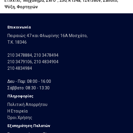
Ετικέτες:
Μηχάνημα
,
ZerΟ°
,
250
,
R134a
,
12V/380V
,
Zanotti
,
Ψύξη
,
Φορτηγών
Eπικοινωνία
Πειραιώς 47 και Φλωρίνης 16Α Μοσχάτο,
T.K. 18346
210 3478884
,
210 3478494
210 3479106
,
210 4834904
210 4834984
Δευ - Παρ: 08:00 - 16:00
Σάββατο: 08:30 - 13:30
Πληροφορίες
Πολιτική Απορρήτου
Η Εταιρεία
Όροι Χρήσης
Εξυπηρέτηση Πελατών