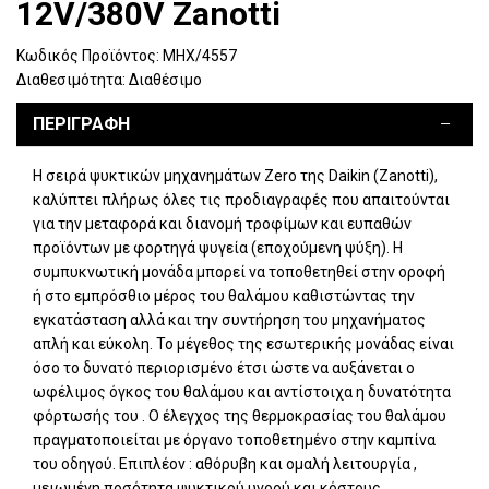
12V/380V Zanotti
Κωδικός Προϊόντος:
ΜΗΧ/4557
Διαθεσιμότητα:
Διαθέσιμο
ΠΕΡΙΓΡΑΦΉ
H σειρά ψυκτικών μηχανημάτων Zero της Daikin (Zanotti),
καλύπτει πλήρως όλες τις προδιαγραφές που απαιτούνται
για την μεταφορά και διανομή τροφίμων και ευπαθών
προϊόντων με φορτηγά ψυγεία (εποχούμενη ψύξη). Η
συμπυκνωτική μονάδα μπορεί να τοποθετηθεί στην οροφή
ή στο εμπρόσθιο μέρος του θαλάμου καθιστώντας την
εγκατάσταση αλλά και την συντήρηση του μηχανήματος
απλή και εύκολη. Το μέγεθος της εσωτερικής μονάδας είναι
όσο το δυνατό περιορισμένο έτσι ώστε να αυξάνεται ο
ωφέλιμος όγκος του θαλάμου και αντίστοιχα η δυνατότητα
φόρτωσής του . Ο έλεγχος της θερμοκρασίας του θαλάμου
πραγματοποιείται με όργανο τοποθετημένο στην καμπίνα
του οδηγού. Επιπλέον : αθόρυβη και ομαλή λειτουργία ,
μειωμένη ποσότητα ψυκτικού υγρού και κόστους