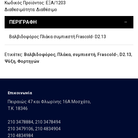
Κωδικός Προϊόντος:
ΕΞΑ/1203
Διαθεσιμότητα:
Διαθέσιμο
ΠΕΡΙΓΡΑΦΉ
Βαλβιδοφόρος Πλάκα συμπιεστή Frascold- D2.13
Ετικέτες:
Βαλβιδοφόρος
,
Πλάκα
,
συμπιεστή
,
Frascold-
,
D2.13
,
Ψύξη
,
Φορτηγών
Eπικοινωνία
Πειραιώς 47 και Φλωρίνης 16Α Μοσχάτο,
T.K. 18346
210 3478884
,
210 3478494
210 3479106
,
210 4834904
210 4834984