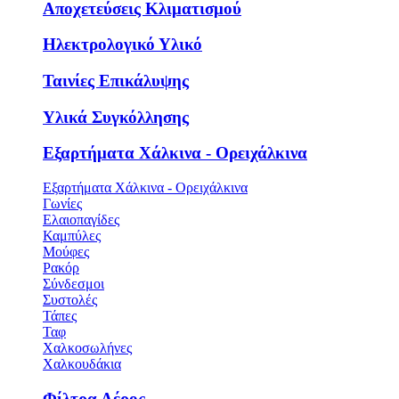
Αποχετεύσεις Κλιματισμού
Ηλεκτρολογικό Υλικό
Ταινίες Επικάλυψης
Υλικά Συγκόλλησης
Εξαρτήματα Χάλκινα - Ορειχάλκινα
Εξαρτήματα Χάλκινα - Ορειχάλκινα
Γωνίες
Ελαιοπαγίδες
Καμπύλες
Μούφες
Ρακόρ
Σύνδεσμοι
Συστολές
Τάπες
Ταφ
Χαλκοσωλήνες
Χαλκουδάκια
Φίλτρα Αέρος