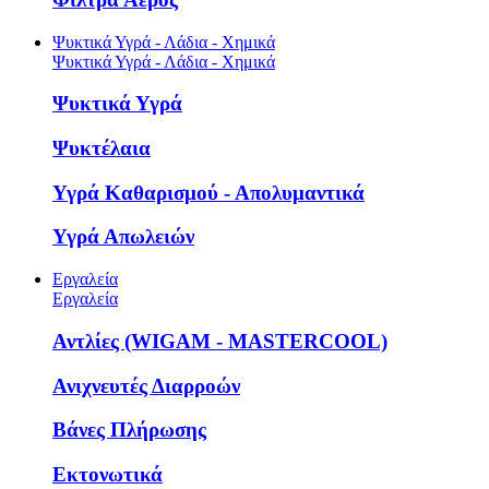
Ψυκτικά Υγρά - Λάδια - Χημικά
Ψυκτικά Υγρά - Λάδια - Χημικά
Ψυκτικά Υγρά
Ψυκτέλαια
Υγρά Καθαρισμού - Απολυμαντικά
Υγρά Απωλειών
Εργαλεία
Εργαλεία
Αντλίες (WIGAM - MASTERCOOL)
Ανιχνευτές Διαρροών
Βάνες Πλήρωσης
Εκτονωτικά