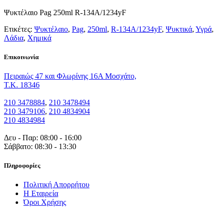
Ψυκτέλαιο Pag 250ml R-134A/1234yF
Ετικέτες:
Ψυκτέλαιο
,
Pag
,
250ml
,
R-134A/1234yF
,
Ψυκτικά
,
Υγρά
,
Λάδια
,
Χημικά
Eπικοινωνία
Πειραιώς 47 και Φλωρίνης 16Α Μοσχάτο,
T.K. 18346
210 3478884
,
210 3478494
210 3479106
,
210 4834904
210 4834984
Δευ - Παρ: 08:00 - 16:00
Σάββατο: 08:30 - 13:30
Πληροφορίες
Πολιτική Απορρήτου
Η Εταιρεία
Όροι Χρήσης