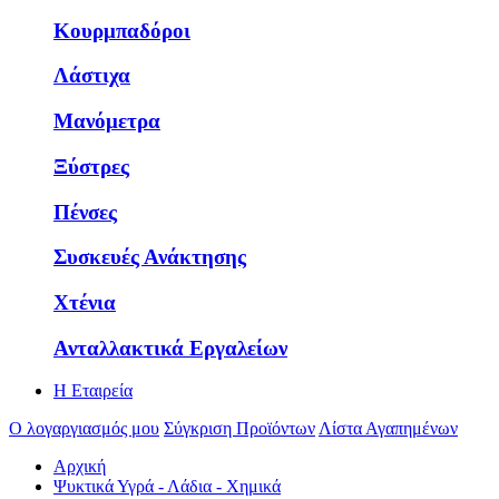
Κουρμπαδόροι
Λάστιχα
Μανόμετρα
Ξύστρες
Πένσες
Συσκευές Ανάκτησης
Χτένια
Ανταλλακτικά Εργαλείων
Η Εταιρεία
Ο λογαργιασμός μου
Σύγκριση Προϊόντων
Λίστα Αγαπημένων
Αρχική
Ψυκτικά Υγρά - Λάδια - Χημικά