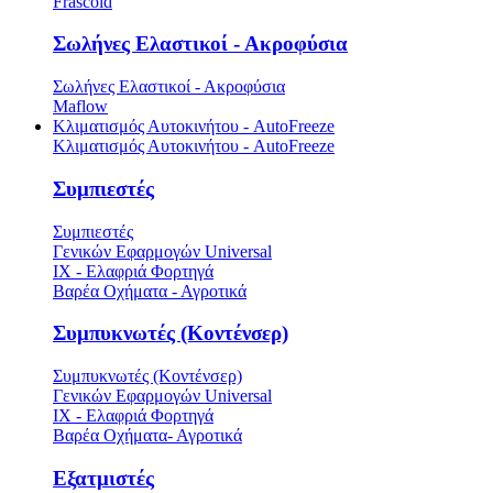
Frascold
Σωλήνες Ελαστικοί - Ακροφύσια
Σωλήνες Ελαστικοί - Ακροφύσια
Maflow
Κλιματισμός Αυτοκινήτου - AutoFreeze
Κλιματισμός Αυτοκινήτου - AutoFreeze
Συμπιεστές
Συμπιεστές
Γενικών Εφαρμογών Universal
ΙΧ - Ελαφριά Φορτηγά
Βαρέα Οχήματα - Αγροτικά
Συμπυκνωτές (Κοντένσερ)
Συμπυκνωτές (Κοντένσερ)
Γενικών Εφαρμογών Universal
ΙΧ - Ελαφριά Φορτηγά
Βαρέα Οχήματα- Αγροτικά
Εξατμιστές