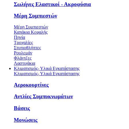
Σωλήνες Ελαστικοί - Ακροφύσια
Μέρη Συμπιεστών
Μέρη Συμπιεστών
Καπάκια Κεφαλής
Πηνία
Τροχαλίες
Στυπιοθλήπτες
Ρουλεμάν
Φλάντζες
Λαστιχάκια
Κλιματισμός- Υλικά Εγκατάστασης
Κλιματισμός- Υλικά Εγκατάστασης
Αεροκουρτίνες
Αντλίες Συμπυκνωμάτων
Βάσεις
Μονώσεις