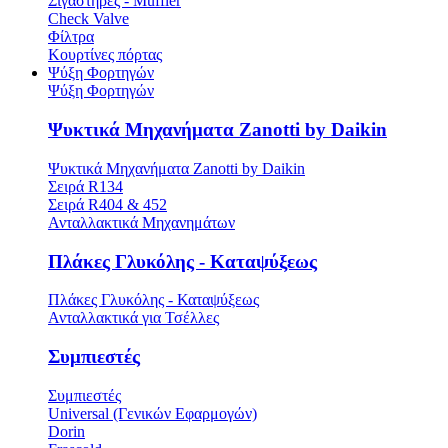
Σιγαστήρες - Muffler
Check Valve
Φίλτρα
Κουρτίνες πόρτας
Ψύξη Φορτηγών
Ψύξη Φορτηγών
Ψυκτικά Μηχανήματα Zanotti by Daikin
Ψυκτικά Μηχανήματα Zanotti by Daikin
Σειρά R134
Σειρά R404 & 452
Ανταλλακτικά Μηχανημάτων
Πλάκες Γλυκόλης - Καταψύξεως
Πλάκες Γλυκόλης - Καταψύξεως
Ανταλλακτικά για Τσέλλες
Συμπιεστές
Συμπιεστές
Universal (Γενικών Εφαρμογών)
Dorin