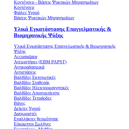
Κοντένσερ - Βάσεις Ψυκτικών Μηχανημάτων
Κοντένσερ
Φιάλες Υγρού
Βάσεις Ψυκτικών Μηχανημάτων
Υλικά Εγκατάστασης Επαγγελματικής &
Βιομηχανικής Ψύξης
Υλικά Εγκατάστασης Επαγγελματικής & Βιομηχανικής
Ψύξης
Accumulator
Ανεμιστήρες (ΕΒΜ PAPST)
Αντικραδασμικά
Αντιστάσεις
Βαλβίδες Εκτονωτικές
Βαλβίδες Σταθεράς
Βαλβίδες Ηλεκτρομαγνητικές
Βαλβίδες Αποσυμπίεσης
Βαλβίδες Τετράοδες
Βάνες
Δείκτες Υγρού
Διαχωριστές
Εναλλάκτες θερμότητας
Εύκαμπτοι Σωλήνες