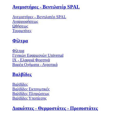
Ανεμιστήρες - Βεντιλατέρ SPAL
Ανεμιστήρες - Βεντιλατέρ SPAL
Αναρροφήσεως
Ωθήσεως
Τουρμπίνες
Φίλτρα
Φίλτρα
Γενικών Εφαρμογών Universal
ΙΧ - Ελαφριά Φορτηγά
Βαρέα Οχήματα - Αγροτικά
Βαλβίδες
Βαλβίδες
Βαλβίδες Εκτονωτικές
Βαλβίδες Πληρώσεως
Βαλβίδες Υποπίεσης
Διακόπτες - Θερμοστάτες - Πρεσοστάτες