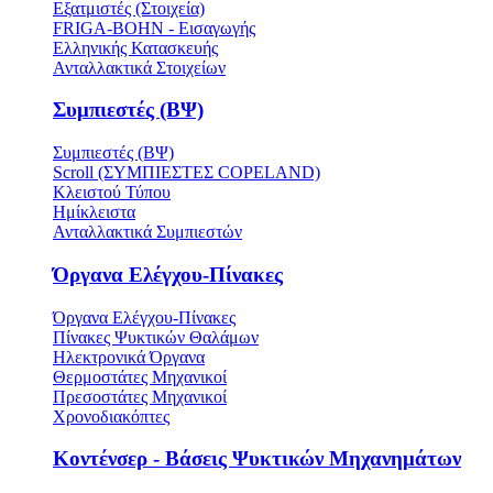
Εξατμιστές (Στοιχεία)
FRIGA-BOHN - Εισαγωγής
Ελληνικής Κατασκευής
Ανταλλακτικά Στοιχείων
Συμπιεστές (ΒΨ)
Συμπιεστές (ΒΨ)
Scroll (ΣΥΜΠΙΕΣΤΕΣ COPELAND)
Κλειστού Τύπου
Ημίκλειστα
Ανταλλακτικά Συμπιεστών
Όργανα Ελέγχου-Πίνακες
Όργανα Ελέγχου-Πίνακες
Πίνακες Ψυκτικών Θαλάμων
Ηλεκτρονικά Όργανα
Θερμοστάτες Μηχανικοί
Πρεσοστάτες Μηχανικοί
Χρονοδιακόπτες
Κοντένσερ - Βάσεις Ψυκτικών Μηχανημάτων