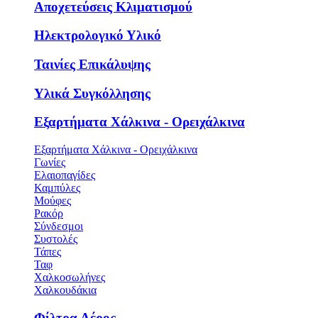
Αποχετεύσεις Κλιματισμού
Ηλεκτρολογικό Υλικό
Ταινίες Επικάλυψης
Υλικά Συγκόλλησης
Εξαρτήματα Χάλκινα - Ορειχάλκινα
Εξαρτήματα Χάλκινα - Ορειχάλκινα
Γωνίες
Ελαιοπαγίδες
Καμπύλες
Μούφες
Ρακόρ
Σύνδεσμοι
Συστολές
Τάπες
Ταφ
Χαλκοσωλήνες
Χαλκουδάκια
Φίλτρα Αέρος