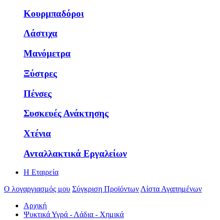
Κουρμπαδόροι
Λάστιχα
Μανόμετρα
Ξύστρες
Πένσες
Συσκευές Ανάκτησης
Χτένια
Ανταλλακτικά Εργαλείων
Η Εταιρεία
Ο λογαργιασμός μου
Σύγκριση Προϊόντων
Λίστα Αγαπημένων
Αρχική
Ψυκτικά Υγρά - Λάδια - Χημικά