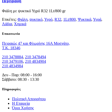
Περιγραφή
Φιάλη με ψυκτικό Υγρό R32 1Lt/800 gr
Ετικέτες:
Φιάλη
,
ψυκτικό
,
Υγρό
,
R32
,
1Lt/800
,
Ψυκτικά
,
Υγρά
,
Λάδια
,
Χημικά
Eπικοινωνία
Πειραιώς 47 και Φλωρίνης 16Α Μοσχάτο,
T.K. 18346
210 3478884
,
210 3478494
210 3479106
,
210 4834904
210 4834984
Δευ - Παρ: 08:00 - 16:00
Σάββατο: 08:30 - 13:30
Πληροφορίες
Πολιτική Απορρήτου
Η Εταιρεία
Όροι Χρήσης