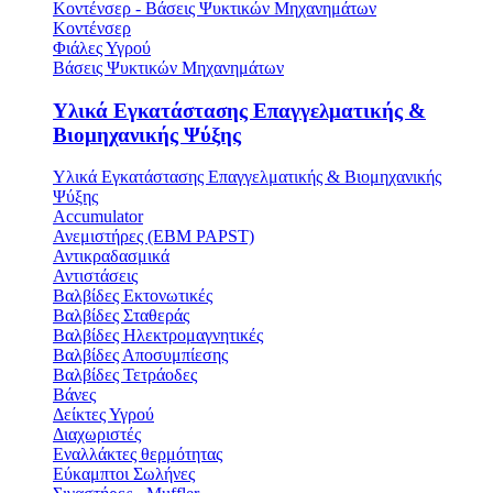
Κοντένσερ - Βάσεις Ψυκτικών Μηχανημάτων
Κοντένσερ
Φιάλες Υγρού
Βάσεις Ψυκτικών Μηχανημάτων
Υλικά Εγκατάστασης Επαγγελματικής &
Βιομηχανικής Ψύξης
Υλικά Εγκατάστασης Επαγγελματικής & Βιομηχανικής
Ψύξης
Accumulator
Ανεμιστήρες (ΕΒΜ PAPST)
Αντικραδασμικά
Αντιστάσεις
Βαλβίδες Εκτονωτικές
Βαλβίδες Σταθεράς
Βαλβίδες Ηλεκτρομαγνητικές
Βαλβίδες Αποσυμπίεσης
Βαλβίδες Τετράοδες
Βάνες
Δείκτες Υγρού
Διαχωριστές
Εναλλάκτες θερμότητας
Εύκαμπτοι Σωλήνες