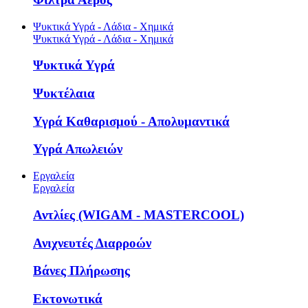
Ψυκτικά Υγρά - Λάδια - Χημικά
Ψυκτικά Υγρά - Λάδια - Χημικά
Ψυκτικά Υγρά
Ψυκτέλαια
Υγρά Καθαρισμού - Απολυμαντικά
Υγρά Απωλειών
Εργαλεία
Εργαλεία
Αντλίες (WIGAM - MASTERCOOL)
Ανιχνευτές Διαρροών
Βάνες Πλήρωσης
Εκτονωτικά