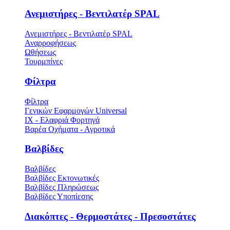
Ανεμιστήρες - Βεντιλατέρ SPAL
Ανεμιστήρες - Βεντιλατέρ SPAL
Αναρροφήσεως
Ωθήσεως
Τουρμπίνες
Φίλτρα
Φίλτρα
Γενικών Εφαρμογών Universal
ΙΧ - Ελαφριά Φορτηγά
Βαρέα Οχήματα - Αγροτικά
Βαλβίδες
Βαλβίδες
Βαλβίδες Εκτονωτικές
Βαλβίδες Πληρώσεως
Βαλβίδες Υποπίεσης
Διακόπτες - Θερμοστάτες - Πρεσοστάτες