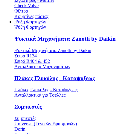
Σιγαστήρες - Muffler
Check Valve
Φίλτρα
Κουρτίνες πόρτας
Ψύξη Φορτηγών
Ψύξη Φορτηγών
Ψυκτικά Μηχανήματα Zanotti by Daikin
Ψυκτικά Μηχανήματα Zanotti by Daikin
Σειρά R134
Σειρά R404 & 452
Ανταλλακτικά Μηχανημάτων
Πλάκες Γλυκόλης - Καταψύξεως
Πλάκες Γλυκόλης - Καταψύξεως
Ανταλλακτικά για Τσέλλες
Συμπιεστές
Συμπιεστές
Universal (Γενικών Εφαρμογών)
Dorin