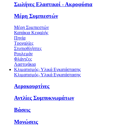
Σωλήνες Ελαστικοί - Ακροφύσια
Μέρη Συμπιεστών
Μέρη Συμπιεστών
Καπάκια Κεφαλής
Πηνία
Τροχαλίες
Στυπιοθλήπτες
Ρουλεμάν
Φλάντζες
Λαστιχάκια
Κλιματισμός- Υλικά Εγκατάστασης
Κλιματισμός- Υλικά Εγκατάστασης
Αεροκουρτίνες
Αντλίες Συμπυκνωμάτων
Βάσεις
Μονώσεις