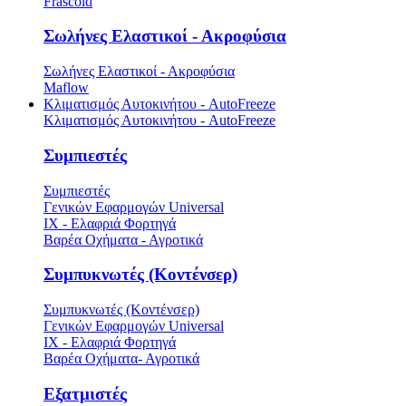
Frascold
Σωλήνες Ελαστικοί - Ακροφύσια
Σωλήνες Ελαστικοί - Ακροφύσια
Maflow
Κλιματισμός Αυτοκινήτου - AutoFreeze
Κλιματισμός Αυτοκινήτου - AutoFreeze
Συμπιεστές
Συμπιεστές
Γενικών Εφαρμογών Universal
ΙΧ - Ελαφριά Φορτηγά
Βαρέα Οχήματα - Αγροτικά
Συμπυκνωτές (Κοντένσερ)
Συμπυκνωτές (Κοντένσερ)
Γενικών Εφαρμογών Universal
ΙΧ - Ελαφριά Φορτηγά
Βαρέα Οχήματα- Αγροτικά
Εξατμιστές