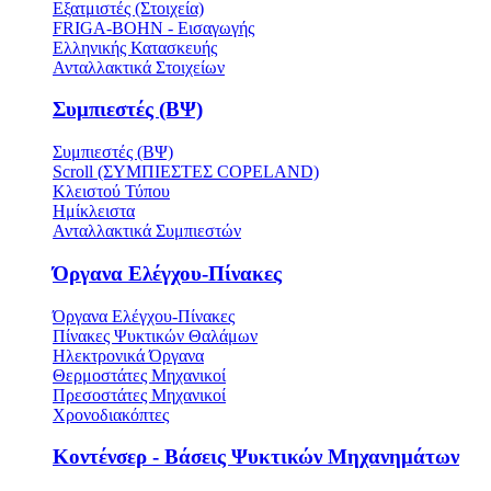
Εξατμιστές (Στοιχεία)
FRIGA-BOHN - Εισαγωγής
Ελληνικής Κατασκευής
Ανταλλακτικά Στοιχείων
Συμπιεστές (ΒΨ)
Συμπιεστές (ΒΨ)
Scroll (ΣΥΜΠΙΕΣΤΕΣ COPELAND)
Κλειστού Τύπου
Ημίκλειστα
Ανταλλακτικά Συμπιεστών
Όργανα Ελέγχου-Πίνακες
Όργανα Ελέγχου-Πίνακες
Πίνακες Ψυκτικών Θαλάμων
Ηλεκτρονικά Όργανα
Θερμοστάτες Μηχανικοί
Πρεσοστάτες Μηχανικοί
Χρονοδιακόπτες
Κοντένσερ - Βάσεις Ψυκτικών Μηχανημάτων