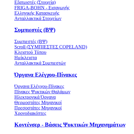
Εξατμιστές (Στοιχεία)
FRIGA-BOHN - Εισαγωγής
Ελληνικής Κατασκευής
Ανταλλακτικά Στοιχείων
Συμπιεστές (ΒΨ)
Συμπιεστές (ΒΨ)
Scroll (ΣΥΜΠΙΕΣΤΕΣ COPELAND)
Κλειστού Τύπου
Ημίκλειστα
Ανταλλακτικά Συμπιεστών
Όργανα Ελέγχου-Πίνακες
Όργανα Ελέγχου-Πίνακες
Πίνακες Ψυκτικών Θαλάμων
Ηλεκτρονικά Όργανα
Θερμοστάτες Μηχανικοί
Πρεσοστάτες Μηχανικοί
Χρονοδιακόπτες
Κοντένσερ - Βάσεις Ψυκτικών Μηχανημάτων