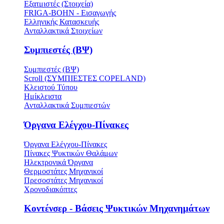
Εξατμιστές (Στοιχεία)
FRIGA-BOHN - Εισαγωγής
Ελληνικής Κατασκευής
Ανταλλακτικά Στοιχείων
Συμπιεστές (ΒΨ)
Συμπιεστές (ΒΨ)
Scroll (ΣΥΜΠΙΕΣΤΕΣ COPELAND)
Κλειστού Τύπου
Ημίκλειστα
Ανταλλακτικά Συμπιεστών
Όργανα Ελέγχου-Πίνακες
Όργανα Ελέγχου-Πίνακες
Πίνακες Ψυκτικών Θαλάμων
Ηλεκτρονικά Όργανα
Θερμοστάτες Μηχανικοί
Πρεσοστάτες Μηχανικοί
Χρονοδιακόπτες
Κοντένσερ - Βάσεις Ψυκτικών Μηχανημάτων